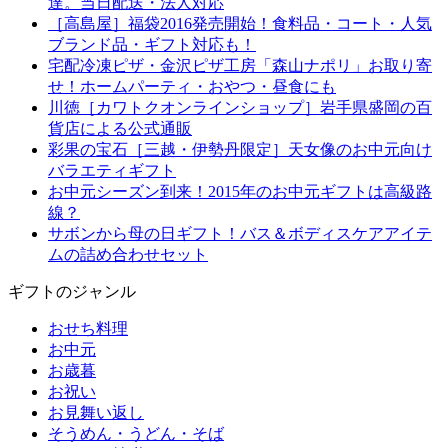
達。当日配送・法人対応
［高島屋］福袋2016発売開始！食料品・コート・人気
ブランド品・ギフト対応も！
宅配冷凍ピザ・金沢ピザ工房「森山ナポリ」お取り寄
せ！ホームパーティ・おやつ・昼食にも
川徳［カワトクオンラインショップ］岩手県盛岡の百
貨店による公式通販
彩果の宝石［三越・伊勢丹限定］天女像のお中元向け
バラエティギフト
お中元シーズン到来！2015年のお中元ギフトは高級路
線？
サボンから母の日ギフト！バス＆ボディスケアアイテ
ムの詰め合わせセット
ギフトのジャンル
おせち料理
お中元
お歳暮
お祝い
お見舞い返し
そうめん・うどん・そば