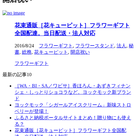
花束通販［花キューピット］フラワーギフト
全国配達。当日配送・法人対応
2016/8/24
フラワーギフト
,
フラワースタンド
,
法人
,
秘
書
,
総務
,
花キューピット
,
開店祝い
フラワーギフト
最新の記事10
［WA・BI・SA／ワビサ］香ほろん・あずきフィナン
シェ・しっとりショコラなど。ヨックモック新ブラン
ド
ヨックモック「シガールアイスクリーム」新味ストロ
ベリーが登場！
ふるさと納税ポータルサイトまとめ！贈り物にも使え
る？
花束通販［花キューピット］フラワーギフト全国配