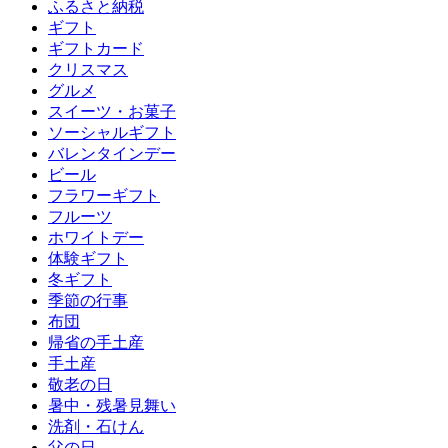
ふるさと納税
ギフト
ギフトカード
クリスマス
グルメ
スイーツ・お菓子
ソーシャルギフト
バレンタインデー
ビール
フラワーギフト
フルーツ
ホワイトデー
体験ギフト
冬ギフト
季節の行事
布団
帰省の手土産
手土産
敬老の日
暑中・残暑見舞い
洗剤・石けん
父の日