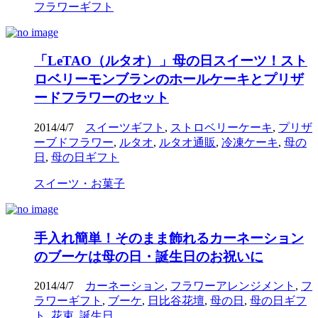
フラワーギフト
「LeTAO（ルタオ）」母の日スイーツ！スト
ロベリーモンブランのホールケーキとプリザ
ードフラワーのセット
2014/4/7
スイーツギフト
,
ストロベリーケーキ
,
プリザ
ーブドフラワー
,
ルタオ
,
ルタオ通販
,
冷凍ケーキ
,
母の
日
,
母の日ギフト
スイーツ・お菓子
手入れ簡単！そのまま飾れるカーネーション
のブーケは母の日・誕生日のお祝いに
2014/4/7
カーネーション
,
フラワーアレンジメント
,
フ
ラワーギフト
,
ブーケ
,
日比谷花壇
,
母の日
,
母の日ギフ
ト
,
花束
,
誕生日