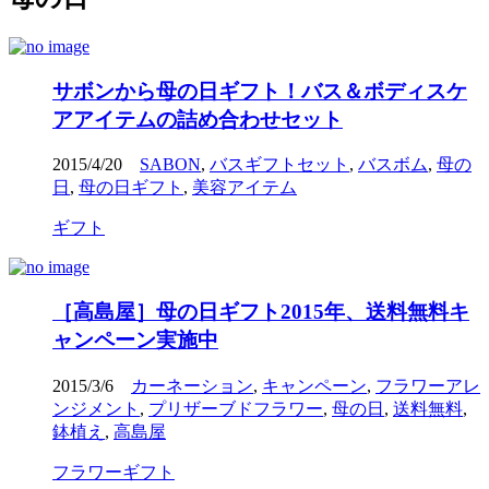
サボンから母の日ギフト！バス＆ボディスケ
アアイテムの詰め合わせセット
2015/4/20
SABON
,
バスギフトセット
,
バスボム
,
母の
日
,
母の日ギフト
,
美容アイテム
ギフト
［高島屋］母の日ギフト2015年、送料無料キ
ャンペーン実施中
2015/3/6
カーネーション
,
キャンペーン
,
フラワーアレ
ンジメント
,
プリザーブドフラワー
,
母の日
,
送料無料
,
鉢植え
,
高島屋
フラワーギフト