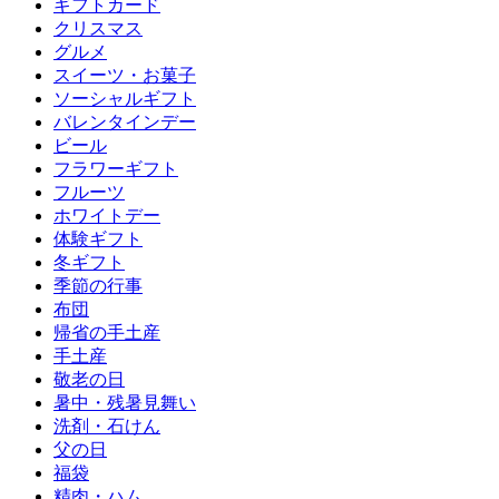
ギフトカード
クリスマス
グルメ
スイーツ・お菓子
ソーシャルギフト
バレンタインデー
ビール
フラワーギフト
フルーツ
ホワイトデー
体験ギフト
冬ギフト
季節の行事
布団
帰省の手土産
手土産
敬老の日
暑中・残暑見舞い
洗剤・石けん
父の日
福袋
精肉・ハム