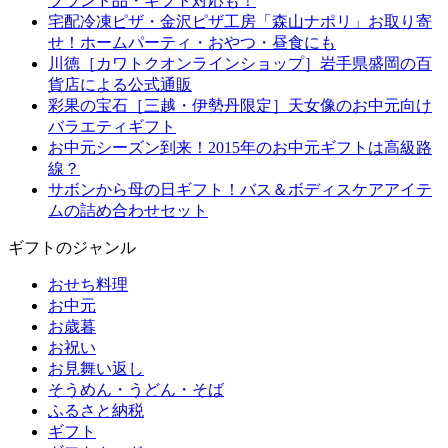
ブランド品・ギフト対応も！
宅配冷凍ピザ・金沢ピザ工房「森山ナポリ」お取り寄
せ！ホームパーティ・おやつ・昼食にも
川徳［カワトクオンラインショップ］岩手県盛岡の百
貨店による公式通販
彩果の宝石［三越・伊勢丹限定］天女像のお中元向け
バラエティギフト
お中元シーズン到来！2015年のお中元ギフトは高級路
線？
サボンから母の日ギフト！バス＆ボディスケアアイテ
ムの詰め合わせセット
ギフトのジャンル
おせち料理
お中元
お歳暮
お祝い
お見舞い返し
そうめん・うどん・そば
ふるさと納税
ギフト