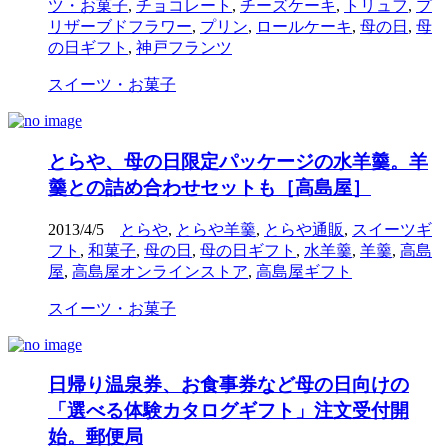
ツ・お菓子
,
チョコレート
,
チーズケーキ
,
トリュフ
,
プ
リザーブドフラワー
,
プリン
,
ロールケーキ
,
母の日
,
母
の日ギフト
,
神戸フランツ
スイーツ・お菓子
とらや、母の日限定パッケージの水羊羹。羊
羹との詰め合わせセットも［高島屋］
2013/4/5
とらや
,
とらや羊羹
,
とらや通販
,
スイーツギ
フト
,
和菓子
,
母の日
,
母の日ギフト
,
水羊羹
,
羊羹
,
高島
屋
,
高島屋オンラインストア
,
高島屋ギフト
スイーツ・お菓子
日帰り温泉券、お食事券など母の日向けの
「選べる体験カタログギフト」注文受付開
始。郵便局