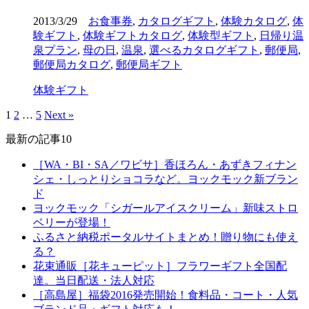
2013/3/29
お食事券
,
カタログギフト
,
体験カタログ
,
体
験ギフト
,
体験ギフトカタログ
,
体験型ギフト
,
日帰り温
泉プラン
,
母の日
,
温泉
,
選べるカタログギフト
,
郵便局
,
郵便局カタログ
,
郵便局ギフト
体験ギフト
1
2
…
5
Next »
最新の記事10
［WA・BI・SA／ワビサ］香ほろん・あずきフィナン
シェ・しっとりショコラなど。ヨックモック新ブラン
ド
ヨックモック「シガールアイスクリーム」新味ストロ
ベリーが登場！
ふるさと納税ポータルサイトまとめ！贈り物にも使え
る？
花束通販［花キューピット］フラワーギフト全国配
達。当日配送・法人対応
［高島屋］福袋2016発売開始！食料品・コート・人気