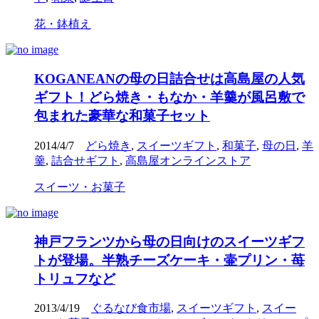
花・鉢植え
KOGANEANの母の日詰合せは高島屋の人気
ギフト！どら焼き・もなか・羊羹が風呂敷で
包まれた豪華な和菓子セット
2014/4/7
どら焼き
,
スイーツギフト
,
和菓子
,
母の日
,
羊
羹
,
詰合せギフト
,
高島屋オンラインストア
スイーツ・お菓子
神戸フランツから母の日向けのスイーツギフ
トが登場。半熟チーズケーキ・壷プリン・苺
トリュフなど
2013/4/19
ぐるなび食市場
,
スイーツギフト
,
スイー