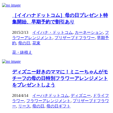
［イイハナドットコム］母の日プレゼント特
集開始、早期予約で割引あり
2015/2/13
イイハナ・ドットコム
,
カーネーション
,
フ
ラワーアレンジメント
,
プリザーブドフラワー
,
早期予
約
,
母の日
,
花束
花・鉢植え
ディズニー好きのママに！ミニーちゃんがモ
チーフの母の日特別フラワーアレンジメント
をプレゼントしよう
2014/4/14
イーハナドットコム
,
ディズニー
,
ドライフ
ラワー
,
フラワーアレンジメント
,
プリザーブドフラワ
ー
,
リース
,
母の日
,
母の日ギフト