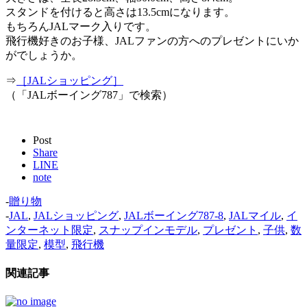
スタンドを付けると高さは13.5cmになります。
もちろんJALマーク入りです。
飛行機好きのお子様、JALファンの方へのプレゼントにいか
がでしょうか。
⇒
［JALショッピング］
（「JALボーイング787」で検索）
Post
Share
LINE
note
-
贈り物
-
JAL
,
JALショッピング
,
JALボーイング787-8
,
JALマイル
,
イ
ンターネット限定
,
スナップインモデル
,
プレゼント
,
子供
,
数
量限定
,
模型
,
飛行機
関連記事