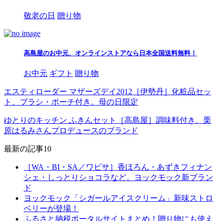
敬老の日
贈り物
高島屋のお中元、オンラインストアなら日本全国送料無料！
お中元
ギフト
贈り物
エスティローダー マザーズデイ2012［伊勢丹］化粧品セッ
ト、ブラシ・ポーチ付き。母の日限定
ゆとりのキッチン ふきんセット［高島屋］調味料付き、栗
原はるみさんプロデュースのブランド
最新の記事10
［WA・BI・SA／ワビサ］香ほろん・あずきフィナン
シェ・しっとりショコラなど。ヨックモック新ブラン
ド
ヨックモック「シガールアイスクリーム」新味ストロ
ベリーが登場！
ふるさと納税ポータルサイトまとめ！贈り物にも使え