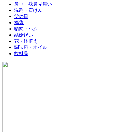
暑中・残暑見舞い
洗剤・石けん
父の日
福袋
精肉・ハム
結婚祝い
花・鉢植え
調味料・オイル
飲料品