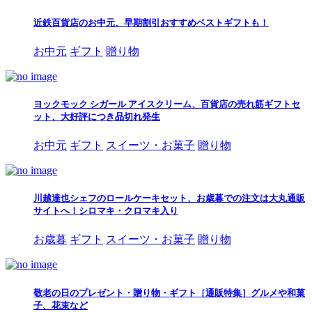
近鉄百貨店のお中元、早期割引おすすめベストギフトも！
お中元
ギフト
贈り物
ヨックモック シガール アイスクリーム、百貨店の売れ筋ギフトセ
ット、大好評につき品切れ発生
お中元
ギフト
スイーツ・お菓子
贈り物
川越達也シェフのロールケーキセット、お歳暮での注文は大丸通販
サイトへ！シロマキ・クロマキ入り
お歳暮
ギフト
スイーツ・お菓子
贈り物
敬老の日のプレゼント・贈り物・ギフト［通販特集］グルメや和菓
子、花束など