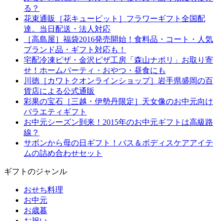
る？
花束通販［花キューピット］フラワーギフト全国配
達。当日配送・法人対応
［高島屋］福袋2016発売開始！食料品・コート・人気
ブランド品・ギフト対応も！
宅配冷凍ピザ・金沢ピザ工房「森山ナポリ」お取り寄
せ！ホームパーティ・おやつ・昼食にも
川徳［カワトクオンラインショップ］岩手県盛岡の百
貨店による公式通販
彩果の宝石［三越・伊勢丹限定］天女像のお中元向け
バラエティギフト
お中元シーズン到来！2015年のお中元ギフトは高級路
線？
サボンから母の日ギフト！バス＆ボディスケアアイテ
ムの詰め合わせセット
ギフトのジャンル
おせち料理
お中元
お歳暮
お祝い