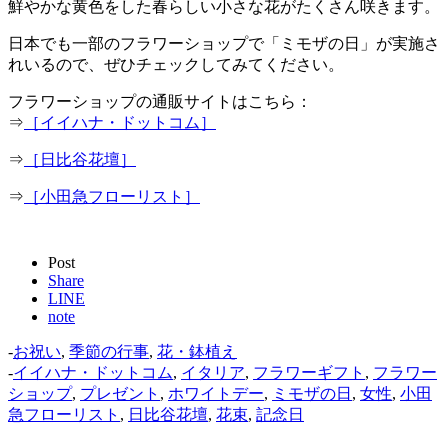
鮮やかな黄色をした春らしい小さな花がたくさん咲きます。
日本でも一部のフラワーショップで「ミモザの日」が実施さ
れいるので、ぜひチェックしてみてください。
フラワーショップの通販サイトはこちら：
⇒
［イイハナ・ドットコム］
⇒
［日比谷花壇］
⇒
［小田急フローリスト］
Post
Share
LINE
note
-
お祝い
,
季節の行事
,
花・鉢植え
-
イイハナ・ドットコム
,
イタリア
,
フラワーギフト
,
フラワー
ショップ
,
プレゼント
,
ホワイトデー
,
ミモザの日
,
女性
,
小田
急フローリスト
,
日比谷花壇
,
花束
,
記念日