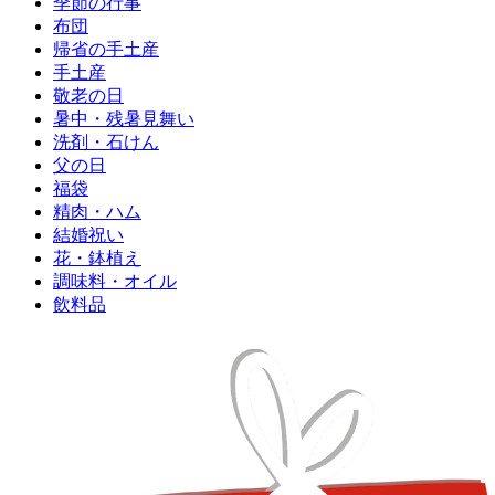
季節の行事
布団
帰省の手土産
手土産
敬老の日
暑中・残暑見舞い
洗剤・石けん
父の日
福袋
精肉・ハム
結婚祝い
花・鉢植え
調味料・オイル
飲料品