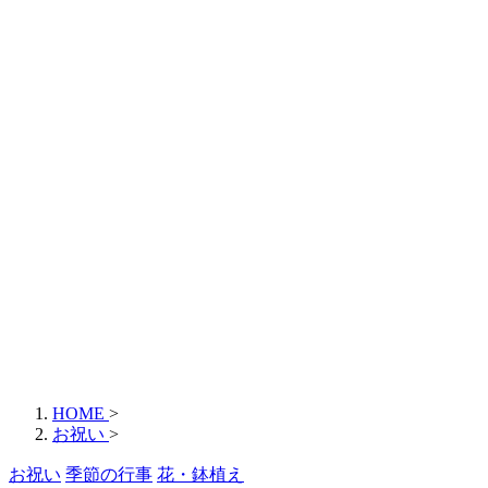
HOME
>
お祝い
>
お祝い
季節の行事
花・鉢植え