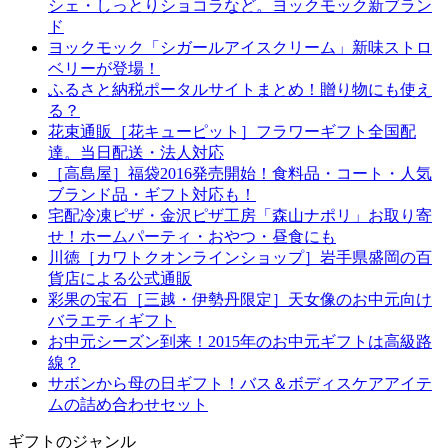
シェ・しっとりショコラなど。ヨックモック新ブラン
ド
ヨックモック「シガールアイスクリーム」新味ストロ
ベリーが登場！
ふるさと納税ポータルサイトまとめ！贈り物にも使え
る？
花束通販［花キューピット］フラワーギフト全国配
達。当日配送・法人対応
［高島屋］福袋2016発売開始！食料品・コート・人気
ブランド品・ギフト対応も！
宅配冷凍ピザ・金沢ピザ工房「森山ナポリ」お取り寄
せ！ホームパーティ・おやつ・昼食にも
川徳［カワトクオンラインショップ］岩手県盛岡の百
貨店による公式通販
彩果の宝石［三越・伊勢丹限定］天女像のお中元向け
バラエティギフト
お中元シーズン到来！2015年のお中元ギフトは高級路
線？
サボンから母の日ギフト！バス＆ボディスケアアイテ
ムの詰め合わせセット
ギフトのジャンル