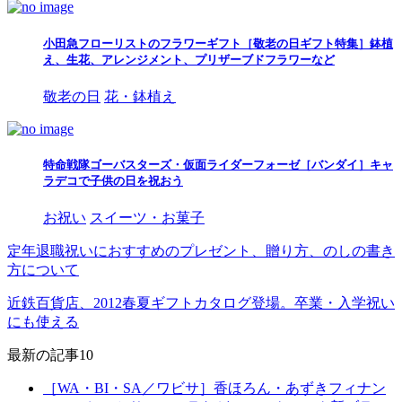
小田急フローリストのフラワーギフト［敬老の日ギフト特集］鉢植
え、生花、アレンジメント、プリザーブドフラワーなど
敬老の日
花・鉢植え
特命戦隊ゴーバスターズ・仮面ライダーフォーゼ［バンダイ］キャ
ラデコで子供の日を祝おう
お祝い
スイーツ・お菓子
定年退職祝いにおすすめのプレゼント、贈り方、のしの書き
方について
近鉄百貨店、2012春夏ギフトカタログ登場。卒業・入学祝い
にも使える
最新の記事10
［WA・BI・SA／ワビサ］香ほろん・あずきフィナン