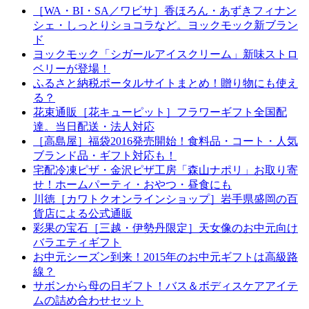
［WA・BI・SA／ワビサ］香ほろん・あずきフィナン
シェ・しっとりショコラなど。ヨックモック新ブラン
ド
ヨックモック「シガールアイスクリーム」新味ストロ
ベリーが登場！
ふるさと納税ポータルサイトまとめ！贈り物にも使え
る？
花束通販［花キューピット］フラワーギフト全国配
達。当日配送・法人対応
［高島屋］福袋2016発売開始！食料品・コート・人気
ブランド品・ギフト対応も！
宅配冷凍ピザ・金沢ピザ工房「森山ナポリ」お取り寄
せ！ホームパーティ・おやつ・昼食にも
川徳［カワトクオンラインショップ］岩手県盛岡の百
貨店による公式通販
彩果の宝石［三越・伊勢丹限定］天女像のお中元向け
バラエティギフト
お中元シーズン到来！2015年のお中元ギフトは高級路
線？
サボンから母の日ギフト！バス＆ボディスケアアイテ
ムの詰め合わせセット