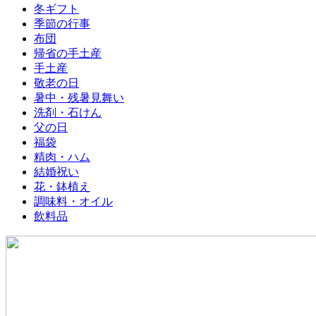
冬ギフト
季節の行事
布団
帰省の手土産
手土産
敬老の日
暑中・残暑見舞い
洗剤・石けん
父の日
福袋
精肉・ハム
結婚祝い
花・鉢植え
調味料・オイル
飲料品