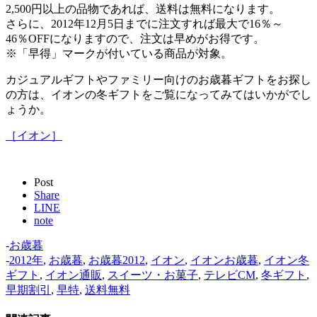
2,500円以上の品物であれば、送料は無料になります。
さらに、2012年12月5日までに注文すれば最大で16％～
46％OFFになりますので、注文は早めがお得です。
※「早得」マークが付いている商品が対象。
カジュアルギフトやファミリー向けのお歳暮ギフトをお探し
の方は、イオンの冬ギフトをご覧になってみてはいかがでし
ょうか。
［イオン］
Post
Share
LINE
note
-
お歳暮
-
2012年
,
お歳暮
,
お歳暮2012
,
イオン
,
イオンお歳暮
,
イオン冬
ギフト
,
イオン通販
,
スイーツ・お菓子
,
テレビCM
,
冬ギフト
,
早期割引
,
早特
,
送料無料