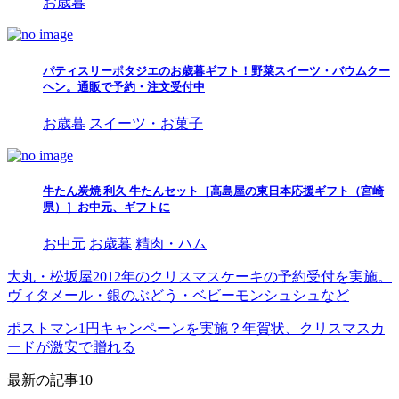
お歳暮
パティスリーポタジエのお歳暮ギフト！野菜スイーツ・バウムクー
ヘン。通販で予約・注文受付中
お歳暮
スイーツ・お菓子
牛たん炭焼 利久 牛たんセット［高島屋の東日本応援ギフト（宮崎
県）］お中元、ギフトに
お中元
お歳暮
精肉・ハム
大丸・松坂屋2012年のクリスマスケーキの予約受付を実施。
ヴィタメール・銀のぶどう・ベビーモンシュシュなど
ポストマン1円キャンペーンを実施？年賀状、クリスマスカ
ードが激安で贈れる
最新の記事10