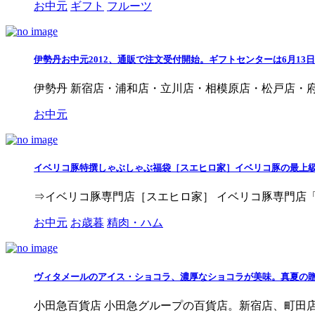
お中元
ギフト
フルーツ
伊勢丹お中元2012、通販で注文受付開始。ギフトセンターは6月1
伊勢丹 新宿店・浦和店・立川店・相模原店・松戸店・府中
お中元
イベリコ豚特撰しゃぶしゃぶ福袋［スエヒロ家］イベリコ豚の最上
⇒イベリコ豚専門店［スエヒロ家］ イベリコ豚専門店「
お中元
お歳暮
精肉・ハム
ヴィタメールのアイス・ショコラ、濃厚なショコラが美味。真夏の
小田急百貨店 小田急グループの百貨店。新宿店、町田店