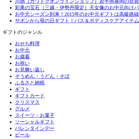
川徳［カワトクオンラインショップ］岩手県盛岡の百貨
彩果の宝石［三越・伊勢丹限定］天女像のお中元向けバ
お中元シーズン到来！2015年のお中元ギフトは高級路
サボンから母の日ギフト！バス＆ボディスケアアイテム
ギフトのジャンル
おせち料理
お中元
お歳暮
お祝い
お見舞い返し
そうめん・うどん・そば
ふるさと納税
ギフト
ギフトカード
クリスマス
グルメ
スイーツ・お菓子
ソーシャルギフト
バレンタインデー
ビール