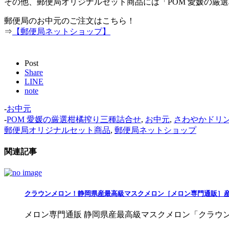
その他、郵便局オリジナルセット商品には「POM 愛媛の厳
郵便局のお中元のご注文はこちら！
⇒
【郵便局ネットショップ】
Post
Share
LINE
note
-
お中元
-
POM 愛媛の厳選柑橘搾り三種詰合せ
,
お中元
,
さわやかドリ
郵便局オリジナルセット商品
,
郵便局ネットショップ
関連記事
クラウンメロン！静岡県産最高級マスクメロン［メロン専門通販］
メロン専門通販 静岡県産最高級マスクメロン「クラウンメ