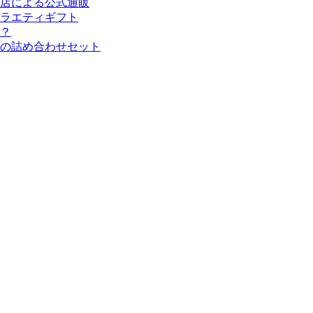
店による公式通販
ラエティギフト
線？
の詰め合わせセット