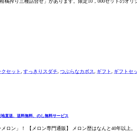
選柑橘搾り三種詰合せ」があります。限定10，000セットのオ
ンクセット
,
すっきりスダチ
,
つぶらなカボス
,
ギフト
,
ギフトセ
産地直送、送料無料、のし無料サービス
ロン」！ 【メロン専門通販】 メロン歴はなんと40年以上。 