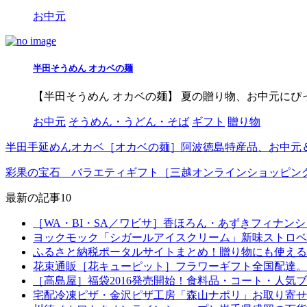
お中元
半田そうめん オカベの麺
【半田そうめん オカベの麺】 夏の贈り物、お中元にぴ
お中元
そうめん・うどん・そば
ギフト
贈り物
半田手延めんオカベ［オカベの麺］阿波徳島特産品、お中元
彩果の宝石 バラエティギフト［三越オンラインショッピン
最新の記事10
［WA・BI・SA／ワビサ］香ほろん・あずきフィナン
ヨックモック「シガールアイスクリーム」新味ストロベ
ふるさと納税ポータルサイトまとめ！贈り物にも使える
花束通販［花キューピット］フラワーギフト全国配達。
［高島屋］福袋2016発売開始！食料品・コート・人気
宅配冷凍ピザ・金沢ピザ工房「森山ナポリ」お取り寄せ