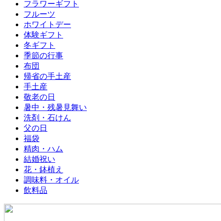
フラワーギフト
フルーツ
ホワイトデー
体験ギフト
冬ギフト
季節の行事
布団
帰省の手土産
手土産
敬老の日
暑中・残暑見舞い
洗剤・石けん
父の日
福袋
精肉・ハム
結婚祝い
花・鉢植え
調味料・オイル
飲料品