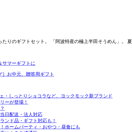
ったりのギフトセット。 「阿波特産の極上半田そうめん」。 夏に
＆サマーギフトに
グ］お中元、贈答用ギフト
シェ・しっとりショコラなど。ヨックモック新ブランド
リーが登場！
？
当日配送・法人対応
ブランド品・ギフト対応も！
！ホームパーティ・おやつ・昼食にも