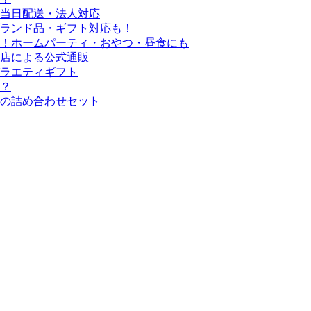
当日配送・法人対応
ブランド品・ギフト対応も！
！ホームパーティ・おやつ・昼食にも
店による公式通販
ラエティギフト
線？
の詰め合わせセット