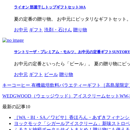
ライオン 部屋干しトップギフトセット30A
夏の定番の贈り物。 お中元にピッタリなギフトセット。 
お中元
ギフト
洗剤・石けん
贈り物
サントリーザ・プレミアム・モルツ、お中元の定番ギフトSUNTOR
お中元の定番といったら「ビール」。 夏の贈り物にピッタ
お中元
ギフト
ビール
贈り物
キーコーヒー 有機栽培飲料バラエティーギフト［高島屋限定
WEDGWOOD（ウェッジウッド）アイスクリームセットWW-
最新の記事10
［WA・BI・SA／ワビサ］香ほろん・あずきフィナン
ヨックモック「シガールアイスクリーム」新味ストロベ
ふるさと納税ポータルサイトまとめ！贈り物にも使える