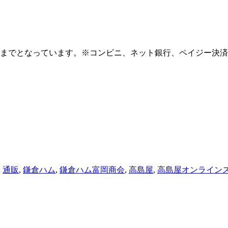
0日までとなっています。※コンビニ、ネット銀行、ペイジー決済
,
通販
,
鎌倉ハム
,
鎌倉ハム富岡商会
,
高島屋
,
高島屋オンライン