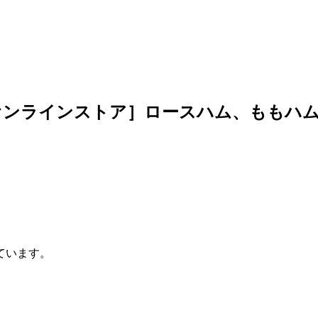
オンラインストア］ロースハム、ももハ
っています。
。