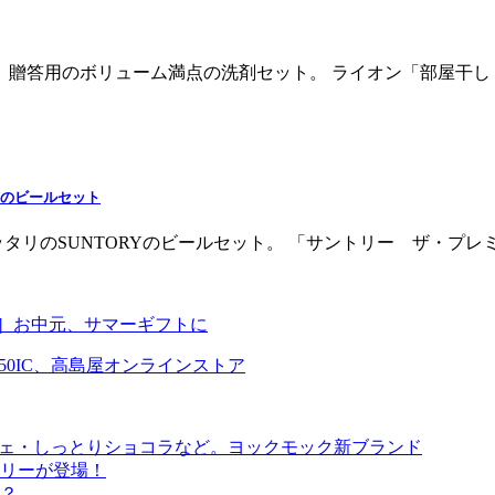
贈答用のボリューム満点の洗剤セット。 ライオン「部屋干しトップ
Yのビールセット
リのSUNTORYのビールセット。 「サントリー ザ・プレミア
］お中元、サマーギフトに
50IC、高島屋オンラインストア
シェ・しっとりショコラなど。ヨックモック新ブランド
リーが登場！
？