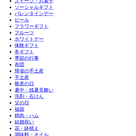
スイーツ・お菓子
ソーシャルギフト
バレンタインデー
ビール
フラワーギフト
フルーツ
ホワイトデー
体験ギフト
冬ギフト
季節の行事
布団
帰省の手土産
手土産
敬老の日
暑中・残暑見舞い
洗剤・石けん
父の日
福袋
精肉・ハム
結婚祝い
花・鉢植え
調味料・オイル