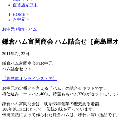
百貨店ギフト
HOME
>
お中元
>
お中元
精肉・ハム
鎌倉ハム富岡商会 ハム詰合せ［高島屋
2011年7月22日
鎌倉ハム富岡商会のお中元
ハム詰合セット。
【高島屋オンラインストア】
お中元の定番とも言える「ハム」の詰合せギフトです。
樽仕込みロースハム400g、特選ももハム320gがセットにな
鎌倉ハム富岡商会は、明治33年創業の歴史ある老舗。
100年以上にわたって、伝統の味を守っています。
伝統製法によって作られた鎌倉ハムは、味わい深い逸品です