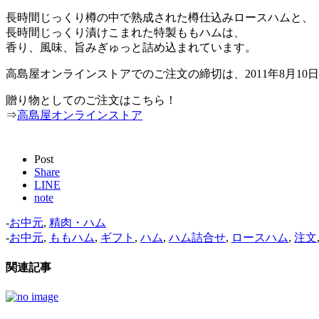
長時間じっくり樽の中で熟成された樽仕込みロースハムと、
長時間じっくり漬けこまれた特製ももハムは、
香り、風味、旨みぎゅっと詰め込まれています。
高島屋オンラインストアでのご注文の締切は、2011年8月1
贈り物としてのご注文はこちら！
⇒
高島屋オンラインストア
Post
Share
LINE
note
-
お中元
,
精肉・ハム
-
お中元
,
ももハム
,
ギフト
,
ハム
,
ハム詰合せ
,
ロースハム
,
注文
関連記事