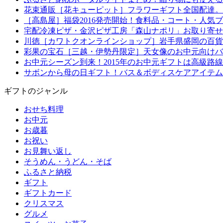
花束通販［花キューピット］フラワーギフト全国配達。
［高島屋］福袋2016発売開始！食料品・コート・人気
宅配冷凍ピザ・金沢ピザ工房「森山ナポリ」お取り寄せ
川徳［カワトクオンラインショップ］岩手県盛岡の百貨
彩果の宝石［三越・伊勢丹限定］天女像のお中元向けバ
お中元シーズン到来！2015年のお中元ギフトは高級路
サボンから母の日ギフト！バス＆ボディスケアアイテム
ギフトのジャンル
おせち料理
お中元
お歳暮
お祝い
お見舞い返し
そうめん・うどん・そば
ふるさと納税
ギフト
ギフトカード
クリスマス
グルメ