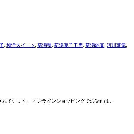
子
,
和洋スイーツ
,
新潟県
,
新潟菓子工房
,
新潟銘菓
,
河川蒸気
,
ています。 オンラインショッピングでの受付は ...