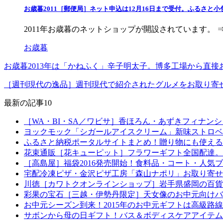
お歳暮2011［郵便局］ネット申込は12月16日まで受付。ふるさと
2011年お歳暮のネットショップが開設されています。 ⇒
お歳暮
お歳暮2013年は「かねふく」辛子明太子。博多工場から直
［週刊現代の逸品］週刊現代で紹介されたグルメをお取り寄
最新の記事10
［WA・BI・SA／ワビサ］香ほろん・あずきフィナン
ヨックモック「シガールアイスクリーム」新味ストロベ
ふるさと納税ポータルサイトまとめ！贈り物にも使える
花束通販［花キューピット］フラワーギフト全国配達。
［高島屋］福袋2016発売開始！食料品・コート・人気
宅配冷凍ピザ・金沢ピザ工房「森山ナポリ」お取り寄せ
川徳［カワトクオンラインショップ］岩手県盛岡の百貨
彩果の宝石［三越・伊勢丹限定］天女像のお中元向けバ
お中元シーズン到来！2015年のお中元ギフトは高級路
サボンから母の日ギフト！バス＆ボディスケアアイテム