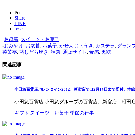
Post
Share
LINE
note
-
お歳暮
,
スイーツ・お菓子
-
おみやげ
,
お歳暮
,
お菓子
,
かせんじょうき
,
カステラ
,
グラン
菜菓亭
,
蒸しどら焼き
,
話題
,
通販サイト
,
食感
,
黒糖
関連記事
小田急百貨店バレンタイン2012、新宿店では2月14日まで受付。本
小田急百貨店 小田急グループの百貨店。新宿店、町田店、
ギフト
スイーツ・お菓子
季節の行事