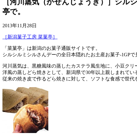
［河川蒸気（かせんじょうき）］シルシ
亭で。
2013年11月28日
［新潟菓子工房 菜菓亭］
「菜菓亭」は新潟のお菓子通販サイトです。
シルシルミシルさんデーの全日本隠れたお土産お菓子-1GP
河川蒸気は、黒糖風味の蒸したカステラ風生地に、小豆クリ
洋風の蒸しどら焼きとして、新潟県で30年以上親しまれてい
従来の焼き皮で作るどら焼きに対して、ソフトな食感で世代