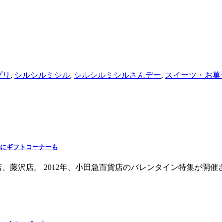
プリ
,
シルシルミシル
,
シルシルミシルさんデー
,
スイーツ・お菓
館にギフトコーナーも
藤沢店。 2012年、小田急百貨店のバレンタイン特集が開催され