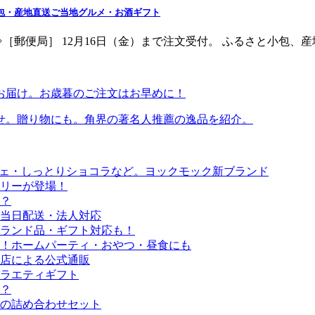
小包・産地直送ご当地グルメ・お酒ギフト
［郵便局］ 12月16日（金）まで注文受付。 ふるさと小包、産
接お届け。お歳暮のご注文はお早めに！
せ。贈り物にも。角界の著名人推薦の逸品を紹介。
シェ・しっとりショコラなど。ヨックモック新ブランド
リーが登場！
？
当日配送・法人対応
ブランド品・ギフト対応も！
！ホームパーティ・おやつ・昼食にも
店による公式通販
ラエティギフト
線？
の詰め合わせセット