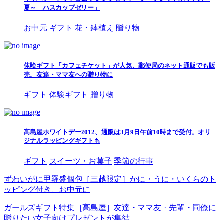
夏～ ハスカップゼリー」
お中元
ギフト
花・鉢植え
贈り物
体験ギフト「カフェチケット」が人気、郵便局のネット通販でも販
売。友達・ママ友への贈り物に
ギフト
体験ギフト
贈り物
高島屋ホワイトデー2012、通販は3月9日午前10時まで受付。オリ
ジナルラッピングギフトも
ギフト
スイーツ・お菓子
季節の行事
ずわいがに甲羅盛個包［三越限定］かに・うに・いくらのト
ッピング付き、お中元に
ガールズギフト特集［高島屋］友達・ママ友・先輩・同僚に
贈りたい女子向けプレゼントが集結