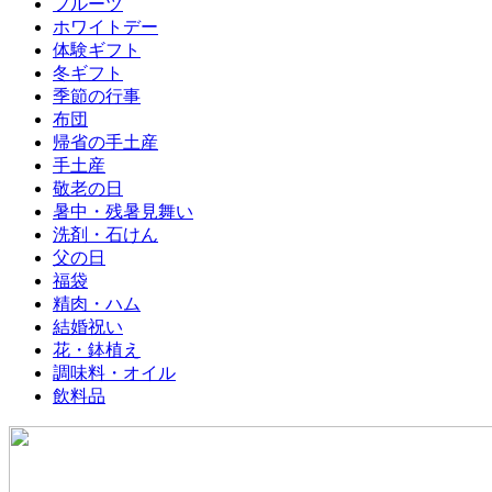
フルーツ
ホワイトデー
体験ギフト
冬ギフト
季節の行事
布団
帰省の手土産
手土産
敬老の日
暑中・残暑見舞い
洗剤・石けん
父の日
福袋
精肉・ハム
結婚祝い
花・鉢植え
調味料・オイル
飲料品