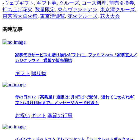
-
ウェブギフト
,
ギフト券
,
クルーズ
,
コース料理
,
前売引換券
,
打ち上げ花火
,
数量限定
,
東京ヴァンテアン
,
東京湾クルーズ
,
東京湾大華火祭
,
東京湾遊覧
,
花火クルーズ
,
花火大会
関連記事
家事代行サービスを贈り物やギフトに。ファミマ.com「家事玄人／
カジクラウド」通販で販売開始
ギフト
贈り物
母の日2012［高島屋］通販は5月8日まで受付、遅れてごめんねギ
フトは5月16日まで。メッセージカード付きも
お祝い
ギフト
季節の行事
イイハナ・ドットコム アレンジセット「シークレットボックス～