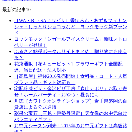
最新の記事10
［WA・BI・SA／ワビサ］香ほろん・あずきフィナン
シェ・しっとりショコラなど。ヨックモック新ブラン
ド
ヨックモック「シガールアイスクリーム」新味ストロ
ベリーが登場！
ふるさと納税ポータルサイトまとめ！贈り物にも使え
る？
花束通販［花キューピット］フラワーギフト全国配
達。当日配送・法人対応
［高島屋］福袋2016発売開始！食料品・コート・人気
ブランド品・ギフト対応も！
宅配冷凍ピザ・金沢ピザ工房「森山ナポリ」お取り寄
せ！ホームパーティ・おやつ・昼食にも
川徳［カワトクオンラインショップ］岩手県盛岡の百
貨店による公式通販
彩果の宝石［三越・伊勢丹限定］天女像のお中元向け
バラエティギフト
お中元シーズン到来！2015年のお中元ギフトは高級路
線？