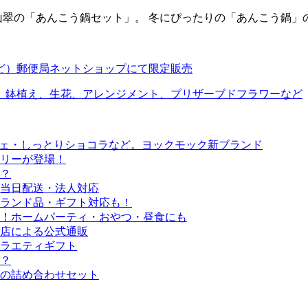
山翠の「あんこう鍋セット」。 冬にぴったりの「あんこう鍋」のセ
ど）郵便局ネットショップにて限定販売
］鉢植え、生花、アレンジメント、プリザーブドフラワーなど
シェ・しっとりショコラなど。ヨックモック新ブランド
リーが登場！
？
当日配送・法人対応
ブランド品・ギフト対応も！
！ホームパーティ・おやつ・昼食にも
店による公式通販
ラエティギフト
線？
の詰め合わせセット