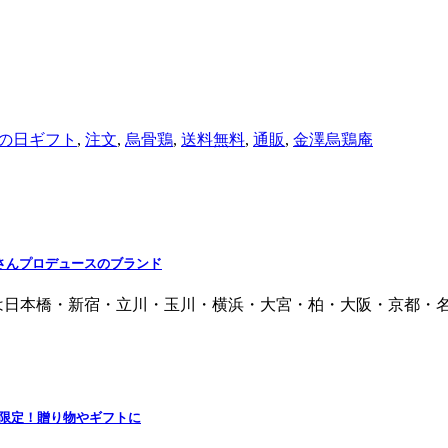
の日ギフト
,
注文
,
烏骨鶏
,
送料無料
,
通販
,
金澤烏鶏庵
さんプロデュースのブランド
日本橋・新宿・立川・玉川・横浜・大宮・柏・大阪・京都・名古屋
量限定！贈り物やギフトに