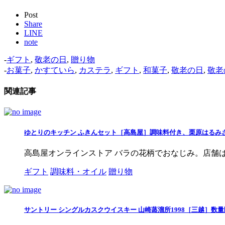
Post
Share
LINE
note
-
ギフト
,
敬老の日
,
贈り物
-
お菓子
,
かすていら
,
カステラ
,
ギフト
,
和菓子
,
敬老の日
,
敬老
関連記事
ゆとりのキッチン ふきんセット［高島屋］調味料付き、栗原はるみ
高島屋オンラインストア バラの花柄でおなじみ。店舗は
ギフト
調味料・オイル
贈り物
サントリー シングルカスクウイスキー 山崎蒸溜所1998［三越］数