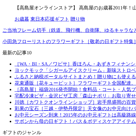
【高島屋オンラインストア】 高島屋のお歳暮2011年！
お歳暮
東日本応援ギフト
贈り物
ご当地フレーム切手（鉄道、飛行機、自衛隊、ゆるキャラな
小田急フローリストのフラワーギフト［敬老の日ギフト特集
最新の記事10
［WA・BI・SA／ワビサ］香ほろん・あずきフィナン
ヨックモック「シガールアイスクリーム」新味ストロベ
ふるさと納税ポータルサイトまとめ！贈り物にも使える
花束通販［花キューピット］フラワーギフト全国配達。
［高島屋］福袋2016発売開始！食料品・コート・人気
宅配冷凍ピザ・金沢ピザ工房「森山ナポリ」お取り寄せ
川徳［カワトクオンラインショップ］岩手県盛岡の百貨
彩果の宝石［三越・伊勢丹限定］天女像のお中元向けバ
お中元シーズン到来！2015年のお中元ギフトは高級路
サボンから母の日ギフト！バス＆ボディスケアアイテム
ギフトのジャンル