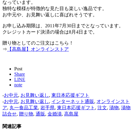
なっています。
独特な模様が特徴的な見た目も楽しい逸品です。
お中元や、お見舞い返しに喜ばれそうです。
お申し込み期限は、2011年7月30日までとなっています。
クレジットカード決済の場合は8月4日まで。
贈り物としてのご注文はこちら！
⇒
【高島屋】オンラインストア
Post
Share
LINE
note
-
お中元
,
お見舞い返し
,
東日本応援ギフト
-
お中元
,
お見舞い返し
,
インターネット通販
,
オンラインスト
ア
,
丸一食品工業
,
岩手県
,
東日本応援ギフト
,
注文
,
漬物
,
漬物
詰合せ
,
贈り物
,
通販
,
金婚漬
,
高島屋
関連記事