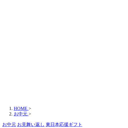
HOME
>
お中元
>
お中元
お見舞い返し
東日本応援ギフト