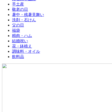
手土産
敬老の日
暑中・残暑見舞い
洗剤・石けん
父の日
福袋
精肉・ハム
結婚祝い
花・鉢植え
調味料・オイル
飲料品