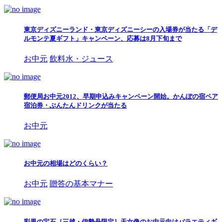
東京ディズニーランド・東京ディズニーシーの入場券が当たる「デ
ルモンテ夏ギフト」キャンペーン、応募は8月下旬まで
お中元
飲料水・ジュース
郵便局お中元2012、早期申込みキャンペーン開始。かんぽの宿ペア
宿泊券・ぶんたんドリンクが当たる
お中元
お中元の相場はどのくらい？
お中元
贈答の基本マナー
彩果の宝石［三越・伊勢丹限定］天女像のお中元向けバラエティギ