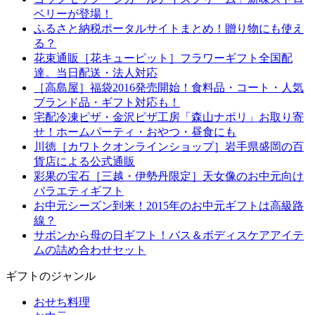
ベリーが登場！
ふるさと納税ポータルサイトまとめ！贈り物にも使え
る？
花束通販［花キューピット］フラワーギフト全国配
達。当日配送・法人対応
［高島屋］福袋2016発売開始！食料品・コート・人気
ブランド品・ギフト対応も！
宅配冷凍ピザ・金沢ピザ工房「森山ナポリ」お取り寄
せ！ホームパーティ・おやつ・昼食にも
川徳［カワトクオンラインショップ］岩手県盛岡の百
貨店による公式通販
彩果の宝石［三越・伊勢丹限定］天女像のお中元向け
バラエティギフト
お中元シーズン到来！2015年のお中元ギフトは高級路
線？
サボンから母の日ギフト！バス＆ボディスケアアイテ
ムの詰め合わせセット
ギフトのジャンル
おせち料理