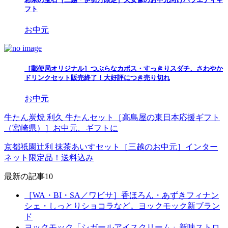
フト
お中元
［郵便局オリジナル］つぶらなカボス・すっきりスダチ、さわやか
ドリンクセット販売終了！大好評につき売り切れ
お中元
牛たん炭焼 利久 牛たんセット［高島屋の東日本応援ギフト
（宮崎県）］お中元、ギフトに
京都祇園辻利 抹茶あいすセット［三越のお中元］インター
ネット限定品！送料込み
最新の記事10
［WA・BI・SA／ワビサ］香ほろん・あずきフィナン
シェ・しっとりショコラなど。ヨックモック新ブラン
ド
ヨックモック「シガールアイスクリーム」新味ストロ