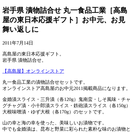
岩手県 漬物詰合せ 丸一食品工業［高島
屋の東日本応援ギフト］お中元、お見
舞い返しに
2011年7月14日
高島屋の東日本応援ギフト。
岩手県 漬物詰合せ。
【高島屋】オンラインストア
丸一食品工業の漬物詰合せセットです。
オンラインストア高島屋のお中元2011掲載商品になります。
金婚漬スライス・三升漬（各120g）鬼南蛮・しそ風味・チャ
グチャグ漬・小十郎漬スライス・鉄砲漬スライス（各150g）
大根味噌漬・ゆず大根（各170g）のセットです。
山の幸と海の幸を使った、美味しいお漬物です。
中でも金婚漬は、昆布と野菜に彩られた素朴な味のお漬物と