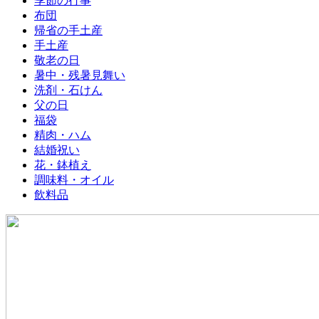
季節の行事
布団
帰省の手土産
手土産
敬老の日
暑中・残暑見舞い
洗剤・石けん
父の日
福袋
精肉・ハム
結婚祝い
花・鉢植え
調味料・オイル
飲料品