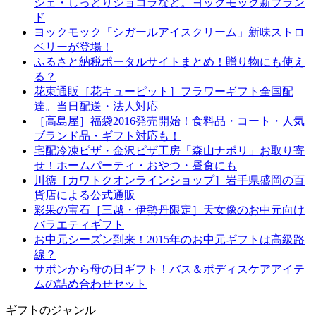
シェ・しっとりショコラなど。ヨックモック新ブラン
ド
ヨックモック「シガールアイスクリーム」新味ストロ
ベリーが登場！
ふるさと納税ポータルサイトまとめ！贈り物にも使え
る？
花束通販［花キューピット］フラワーギフト全国配
達。当日配送・法人対応
［高島屋］福袋2016発売開始！食料品・コート・人気
ブランド品・ギフト対応も！
宅配冷凍ピザ・金沢ピザ工房「森山ナポリ」お取り寄
せ！ホームパーティ・おやつ・昼食にも
川徳［カワトクオンラインショップ］岩手県盛岡の百
貨店による公式通販
彩果の宝石［三越・伊勢丹限定］天女像のお中元向け
バラエティギフト
お中元シーズン到来！2015年のお中元ギフトは高級路
線？
サボンから母の日ギフト！バス＆ボディスケアアイテ
ムの詰め合わせセット
ギフトのジャンル