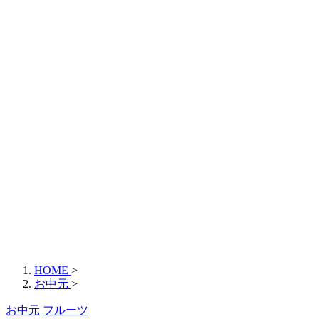
HOME
>
お中元
>
お中元
フルーツ