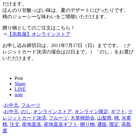
だけます。
ほんのり甘酸っぱい味は、夏のデザートにぴったりです。
桃のジューシーな味わいをご堪能いただけます。
贈り物としてのご注文はこちら！
⇒
【高島屋】オンラインストア
お申し込み締切日は、2011年7月17日（日）までです。（ク
レジットカード決済の場合は22日まで。）「のし」をお選び
いただけます。
Post
Share
LINE
note
-
お中元
,
フルーツ
-
お中元
,
のし
,
オンラインストア
,
オンライン限定
,
ギフト
,
ク
レジットカード決済
,
フルーツ
,
大草桃部会
,
山梨県
,
桃
,
水蜜
桃
,
注文
,
産地直送
,
産地直送ギフト
,
贈り物
,
通販
,
限定
,
高島
屋