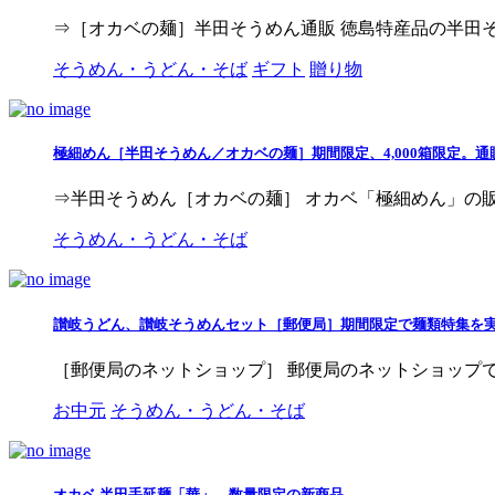
⇒［オカベの麺］半田そうめん通販 徳島特産品の半田そ
そうめん・うどん・そば
ギフト
贈り物
極細めん［半田そうめん／オカベの麺］期間限定、4,000箱限定。
⇒半田そうめん［オカベの麺］ オカベ「極細めん」の販売
そうめん・うどん・そば
讃岐うどん、讃岐そうめんセット［郵便局］期間限定で麺類特集を
［郵便局のネットショップ］ 郵便局のネットショップで、
お中元
そうめん・うどん・そば
オカベ 半田手延麺「華」、数量限定の新商品