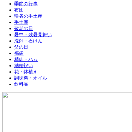
季節の行事
布団
帰省の手土産
手土産
敬老の日
暑中・残暑見舞い
洗剤・石けん
父の日
福袋
精肉・ハム
結婚祝い
花・鉢植え
調味料・オイル
飲料品