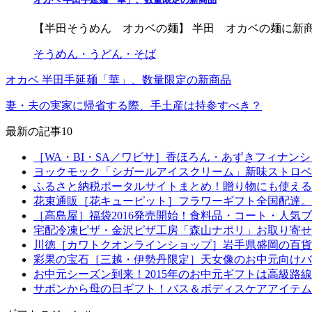
【半田そうめん オカベの麺】 半田 オカベの麺に新商品
そうめん・うどん・そば
オカベ 半田手延麺「華」、数量限定の新商品
妻・夫の実家に帰省する際、手土産は持参すべき？
最新の記事10
［WA・BI・SA／ワビサ］香ほろん・あずきフィナン
ヨックモック「シガールアイスクリーム」新味ストロベ
ふるさと納税ポータルサイトまとめ！贈り物にも使える
花束通販［花キューピット］フラワーギフト全国配達。
［高島屋］福袋2016発売開始！食料品・コート・人気
宅配冷凍ピザ・金沢ピザ工房「森山ナポリ」お取り寄せ
川徳［カワトクオンラインショップ］岩手県盛岡の百貨
彩果の宝石［三越・伊勢丹限定］天女像のお中元向けバ
お中元シーズン到来！2015年のお中元ギフトは高級路
サボンから母の日ギフト！バス＆ボディスケアアイテム