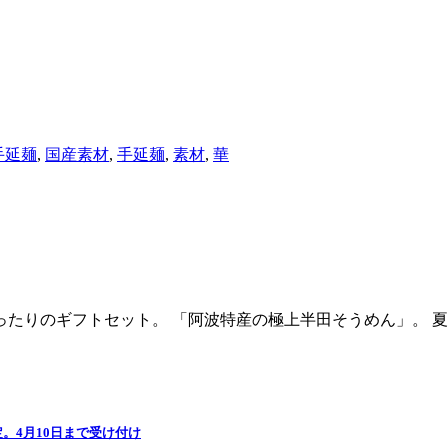
手延麺
,
国産素材
,
手延麺
,
素材
,
華
ったりのギフトセット。 「阿波特産の極上半田そうめん」。 夏に
。4月10日まで受け付け