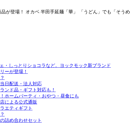
が登場！ オカベ 半田手延麺「華」 「うどん」でも「そうめん
シェ・しっとりショコラなど。ヨックモック新ブランド
リーが登場！
？
当日配送・法人対応
ブランド品・ギフト対応も！
！ホームパーティ・おやつ・昼食にも
店による公式通販
ラエティギフト
線？
の詰め合わせセット