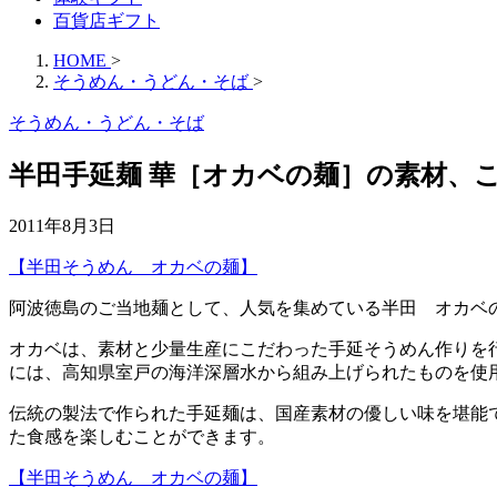
百貨店ギフト
HOME
>
そうめん・うどん・そば
>
そうめん・うどん・そば
半田手延麺 華［オカベの麺］の素材、
2011年8月3日
【半田そうめん オカベの麺】
阿波徳島のご当地麺として、人気を集めている半田 オカベ
オカベは、素材と少量生産にこだわった手延そうめん作りを
には、高知県室戸の海洋深層水から組み上げられたものを使
伝統の製法で作られた手延麺は、国産素材の優しい味を堪能
た食感を楽しむことができます。
【半田そうめん オカベの麺】