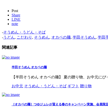
Post
Share
LINE
note
-
そうめん・うどん・そば
-
うどん
,
こだわり
,
そうめん
,
オカベの麺
,
半田そうめん
,
半田
関連記事
半田そうめん オカベの麺
【半田そうめん オカベの麺】 夏の贈り物、お中元にぴ
お中元
そうめん・うどん・そば
ギフト
贈り物
［オカベの麺］つゆジュレが貰える春のキャンペーン実施、会員限定