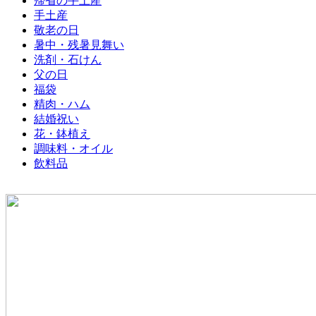
帰省の手土産
手土産
敬老の日
暑中・残暑見舞い
洗剤・石けん
父の日
福袋
精肉・ハム
結婚祝い
花・鉢植え
調味料・オイル
飲料品