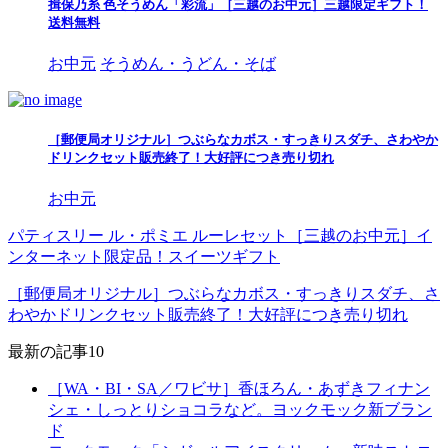
揖保乃糸 色そうめん「彩流」［三越のお中元］三越限定ギフト！
送料無料
お中元
そうめん・うどん・そば
［郵便局オリジナル］つぶらなカボス・すっきりスダチ、さわやか
ドリンクセット販売終了！大好評につき売り切れ
お中元
パティスリー ル・ポミエ ルーレセット［三越のお中元］イ
ンターネット限定品！スイーツギフト
［郵便局オリジナル］つぶらなカボス・すっきりスダチ、さ
わやかドリンクセット販売終了！大好評につき売り切れ
最新の記事10
［WA・BI・SA／ワビサ］香ほろん・あずきフィナン
シェ・しっとりショコラなど。ヨックモック新ブラン
ド