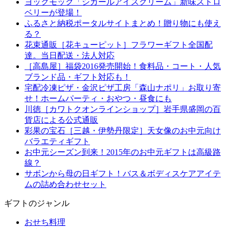
ヨックモック「シガールアイスクリーム」新味ストロ
ベリーが登場！
ふるさと納税ポータルサイトまとめ！贈り物にも使え
る？
花束通販［花キューピット］フラワーギフト全国配
達。当日配送・法人対応
［高島屋］福袋2016発売開始！食料品・コート・人気
ブランド品・ギフト対応も！
宅配冷凍ピザ・金沢ピザ工房「森山ナポリ」お取り寄
せ！ホームパーティ・おやつ・昼食にも
川徳［カワトクオンラインショップ］岩手県盛岡の百
貨店による公式通販
彩果の宝石［三越・伊勢丹限定］天女像のお中元向け
バラエティギフト
お中元シーズン到来！2015年のお中元ギフトは高級路
線？
サボンから母の日ギフト！バス＆ボディスケアアイテ
ムの詰め合わせセット
ギフトのジャンル
おせち料理