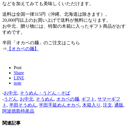
などを加えてみても美味しくいただけます。
送料は全国一律315円（沖縄、北海道は除きます）。
20,000円以上のお買い上げで送料が無料になります。
お中元、贈り物には、特製の木箱に入ったギフト商品がおす
すめです。
半田「オカベの麺」のご注文はこちら
⇒
【オカベの麺】
Post
Share
LINE
note
-
お中元
,
そうめん・うどん・そば
-
うどん
,
お中元
,
そうめん
,
オカベの麺
,
ギフト
,
サマーギフ
ト
,
半田そうめん
,
半田手延めんオカベ
,
木箱入り
,
注文
,
通販
,
阿波徳島特産品
関連記事