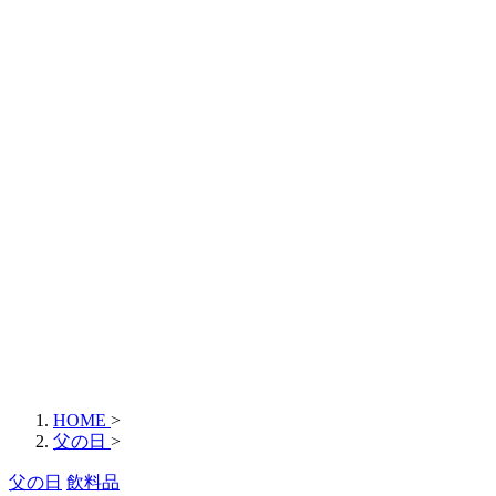
HOME
>
父の日
>
父の日
飲料品