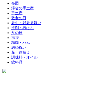
布団
帰省の手土産
手土産
敬老の日
暑中・残暑見舞い
洗剤・石けん
父の日
福袋
精肉・ハム
結婚祝い
花・鉢植え
調味料・オイル
飲料品