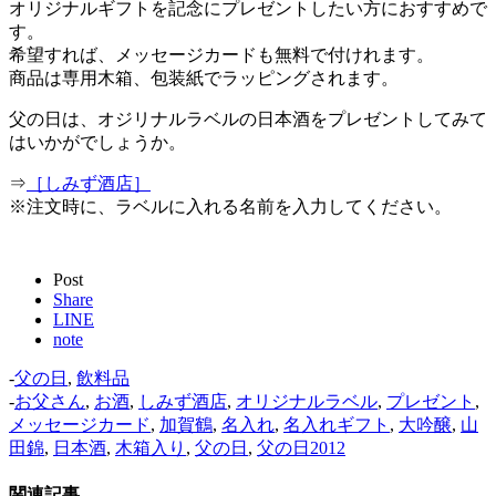
オリジナルギフトを記念にプレゼントしたい方におすすめで
す。
希望すれば、メッセージカードも無料で付けれます。
商品は専用木箱、包装紙でラッピングされます。
父の日は、オジリナルラベルの日本酒をプレゼントしてみて
はいかがでしょうか。
⇒
［しみず酒店］
※注文時に、ラベルに入れる名前を入力してください。
Post
Share
LINE
note
-
父の日
,
飲料品
-
お父さん
,
お酒
,
しみず酒店
,
オリジナルラベル
,
プレゼント
,
メッセージカード
,
加賀鶴
,
名入れ
,
名入れギフト
,
大吟醸
,
山
田錦
,
日本酒
,
木箱入り
,
父の日
,
父の日2012
関連記事