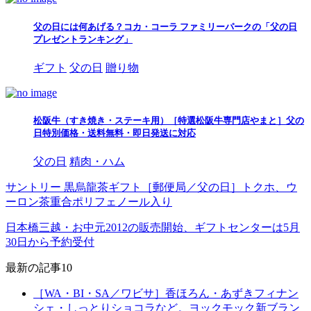
父の日には何あげる？コカ・コーラ ファミリーパークの「父の日
プレゼントランキング」
ギフト
父の日
贈り物
松阪牛（すき焼き・ステーキ用）［特選松阪牛専門店やまと］父の
日特別価格・送料無料・即日発送に対応
父の日
精肉・ハム
サントリー 黒烏龍茶ギフト［郵便局／父の日］トクホ、ウ
ーロン茶重合ポリフェノール入り
日本橋三越・お中元2012の販売開始、ギフトセンターは5月
30日から予約受付
最新の記事10
［WA・BI・SA／ワビサ］香ほろん・あずきフィナン
シェ・しっとりショコラなど。ヨックモック新ブラン