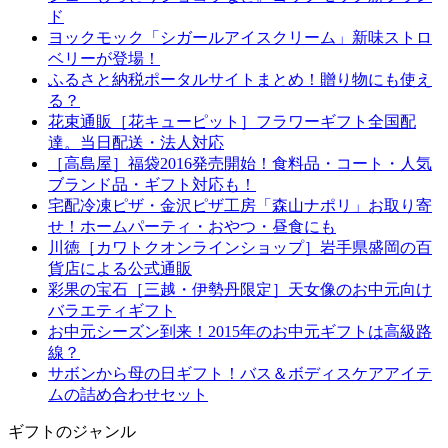
ド
ヨックモック「シガールアイスクリーム」新味ストロ
ベリーが登場！
ふるさと納税ポータルサイトまとめ！贈り物にも使え
る？
花束通販［花キューピット］フラワーギフト全国配
達。当日配送・法人対応
［高島屋］福袋2016発売開始！食料品・コート・人気
ブランド品・ギフト対応も！
宅配冷凍ピザ・金沢ピザ工房「森山ナポリ」お取り寄
せ！ホームパーティ・おやつ・昼食にも
川徳［カワトクオンラインショップ］岩手県盛岡の百
貨店による公式通販
彩果の宝石［三越・伊勢丹限定］天女像のお中元向け
バラエティギフト
お中元シーズン到来！2015年のお中元ギフトは高級路
線？
サボンから母の日ギフト！バス＆ボディスケアアイテ
ムの詰め合わせセット
ギフトのジャンル