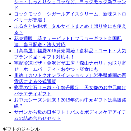
シェ・しっとりショコラなど。ヨックモック新ブラン
ド
ヨックモック「シガールアイスクリーム」新味ストロ
ベリーが登場！
ふるさと納税ポータルサイトまとめ！贈り物にも使え
る？
花束通販［花キューピット］フラワーギフト全国配
達。当日配送・法人対応
［高島屋］福袋2016発売開始！食料品・コート・人気
ブランド品・ギフト対応も！
宅配冷凍ピザ・金沢ピザ工房「森山ナポリ」お取り寄
せ！ホームパーティ・おやつ・昼食にも
川徳［カワトクオンラインショップ］岩手県盛岡の百
貨店による公式通販
彩果の宝石［三越・伊勢丹限定］天女像のお中元向け
バラエティギフト
お中元シーズン到来！2015年のお中元ギフトは高級路
線？
サボンから母の日ギフト！バス＆ボディスケアアイテ
ムの詰め合わせセット
ギフトのジャンル