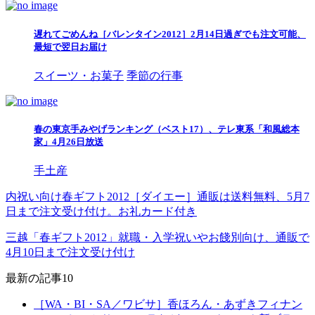
遅れてごめんね［バレンタイン2012］2月14日過ぎでも注文可能、
最短で翌日お届け
スイーツ・お菓子
季節の行事
春の東京手みやげランキング（ベスト17）、テレ東系「和風総本
家」4月26日放送
手土産
内祝い向け春ギフト2012［ダイエー］通販は送料無料、5月7
日まで注文受け付け。お礼カード付き
三越「春ギフト2012」就職・入学祝いやお餞別向け、通販で
4月10日まで注文受け付け
最新の記事10
［WA・BI・SA／ワビサ］香ほろん・あずきフィナン