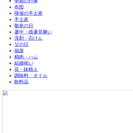
季節の行事
布団
帰省の手土産
手土産
敬老の日
暑中・残暑見舞い
洗剤・石けん
父の日
福袋
精肉・ハム
結婚祝い
花・鉢植え
調味料・オイル
飲料品