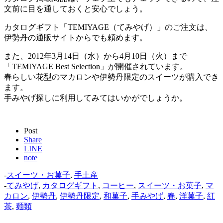
文前に目を通しておくと安心でしょう。
カタログギフト「TEMIYAGE（てみやげ）」のご注文は、
伊勢丹の通販サイトからでも頼めます。
また、2012年3月14日（水）から4月10日（火）まで
「TEMIYAGE Best Selection」が開催されています。
春らしい花型のマカロンや伊勢丹限定のスイーツが購入でき
ます。
手みやげ探しに利用してみてはいかがでしょうか。
Post
Share
LINE
note
-
スイーツ・お菓子
,
手土産
-
てみやげ
,
カタログギフト
,
コーヒー
,
スイーツ・お菓子
,
マ
カロン
,
伊勢丹
,
伊勢丹限定
,
和菓子
,
手みやげ
,
春
,
洋菓子
,
紅
茶
,
麺類