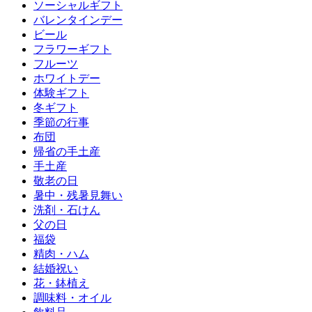
ソーシャルギフト
バレンタインデー
ビール
フラワーギフト
フルーツ
ホワイトデー
体験ギフト
冬ギフト
季節の行事
布団
帰省の手土産
手土産
敬老の日
暑中・残暑見舞い
洗剤・石けん
父の日
福袋
精肉・ハム
結婚祝い
花・鉢植え
調味料・オイル