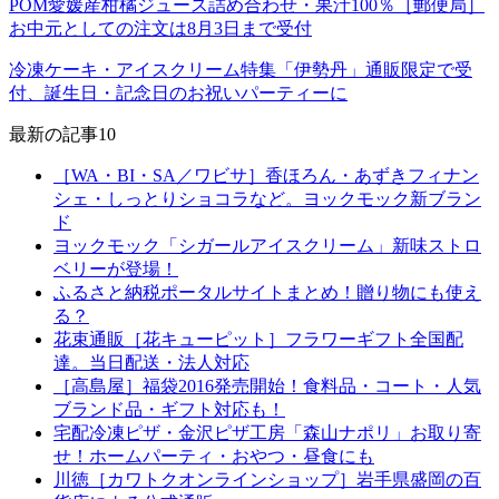
POM愛媛産柑橘ジュース詰め合わせ・果汁100％［郵便局］
お中元としての注文は8月3日まで受付
冷凍ケーキ・アイスクリーム特集「伊勢丹」通販限定で受
付、誕生日・記念日のお祝いパーティーに
最新の記事10
［WA・BI・SA／ワビサ］香ほろん・あずきフィナン
シェ・しっとりショコラなど。ヨックモック新ブラン
ド
ヨックモック「シガールアイスクリーム」新味ストロ
ベリーが登場！
ふるさと納税ポータルサイトまとめ！贈り物にも使え
る？
花束通販［花キューピット］フラワーギフト全国配
達。当日配送・法人対応
［高島屋］福袋2016発売開始！食料品・コート・人気
ブランド品・ギフト対応も！
宅配冷凍ピザ・金沢ピザ工房「森山ナポリ」お取り寄
せ！ホームパーティ・おやつ・昼食にも
川徳［カワトクオンラインショップ］岩手県盛岡の百