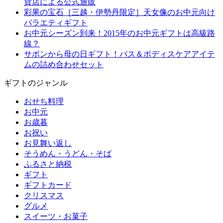
貨店による公式通販
彩果の宝石［三越・伊勢丹限定］天女像のお中元向け
バラエティギフト
お中元シーズン到来！2015年のお中元ギフトは高級路
線？
サボンから母の日ギフト！バス＆ボディスケアアイテ
ムの詰め合わせセット
ギフトのジャンル
おせち料理
お中元
お歳暮
お祝い
お見舞い返し
そうめん・うどん・そば
ふるさと納税
ギフト
ギフトカード
クリスマス
グルメ
スイーツ・お菓子