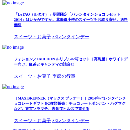
「LeTAO（ルタオ）」期間限定「バレンタインショコラセット
2014」はいかがですか。北海道小樽のスイーツをお取り寄せ。送料
無料
スイーツ・お菓子
バレンタインデー
フォション／FAUCHON ルリブル×2箱セット［高島屋］ホワイトデ
ー向け、紅茶とキャンディの詰合せ
スイーツ・お菓子
季節の行事
［MAX BRENNER（マックス ブレナー）］2014年バレンタインチ
ョコレートギフトを2種類販売！チョコレートボンボン・ハグマグ
など。東京ソラマチ、表参道ヒルズで買える
スイーツ・お菓子
バレンタインデー