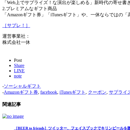
「Web上でサプライズ！な演出が楽しめる」新時代の寄せ書
2.プレミアムなギフト商品
「Amazonギフト券」「iTunesギフト」や、一休ならで
［サプレ！］
運営事業社：
株式会社一休
Post
Share
LINE
note
-
ソーシャルギフト
-
Amazonギフト券
,
facebook
,
iTunesギフト
,
クーポン
,
サプライ
関連記事
［BEER to friends］ツイッター、フェイスブックでキリンビー