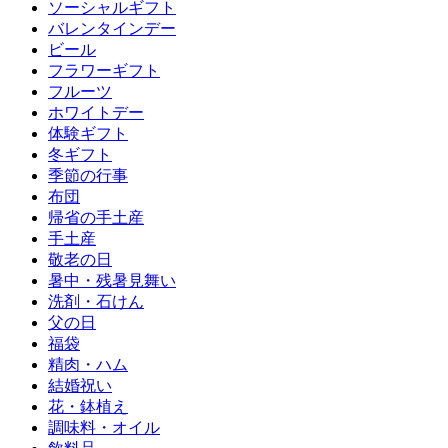
ソーシャルギフト
バレンタインデー
ビール
フラワーギフト
フルーツ
ホワイトデー
体験ギフト
冬ギフト
季節の行事
布団
帰省の手土産
手土産
敬老の日
暑中・残暑見舞い
洗剤・石けん
父の日
福袋
精肉・ハム
結婚祝い
花・鉢植え
調味料・オイル