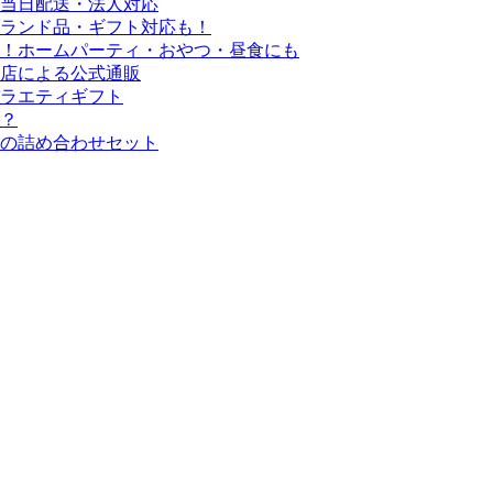
当日配送・法人対応
ブランド品・ギフト対応も！
！ホームパーティ・おやつ・昼食にも
店による公式通販
ラエティギフト
線？
の詰め合わせセット