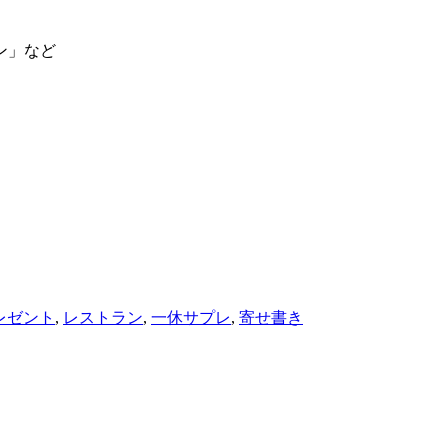
ン」など
レゼント
,
レストラン
,
一休サプレ
,
寄せ書き