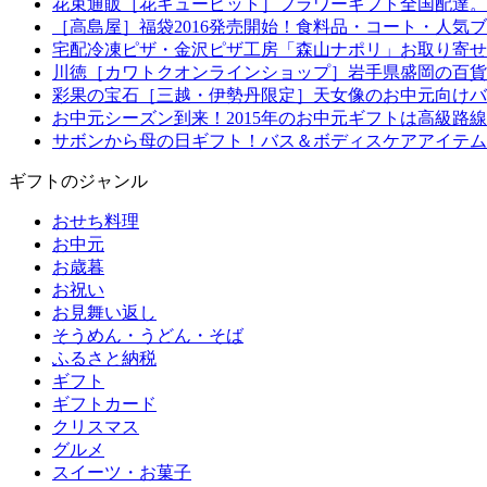
花束通販［花キューピット］フラワーギフト全国配達。
［高島屋］福袋2016発売開始！食料品・コート・人気
宅配冷凍ピザ・金沢ピザ工房「森山ナポリ」お取り寄せ
川徳［カワトクオンラインショップ］岩手県盛岡の百貨
彩果の宝石［三越・伊勢丹限定］天女像のお中元向けバ
お中元シーズン到来！2015年のお中元ギフトは高級路
サボンから母の日ギフト！バス＆ボディスケアアイテム
ギフトのジャンル
おせち料理
お中元
お歳暮
お祝い
お見舞い返し
そうめん・うどん・そば
ふるさと納税
ギフト
ギフトカード
クリスマス
グルメ
スイーツ・お菓子