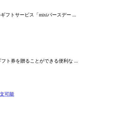
フトサービス「mixiバースデー ...
ギフト券を贈ることができる便利な ...
注文可能