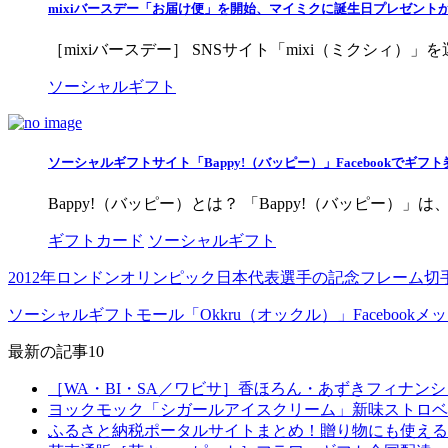
mixiバースデー「お届け便」を開始、マイミクに誕生日プレゼント
［mixiバースデー］ SNSサイト「mixi（ミクシィ）」
ソーシャルギフト
ソーシャルギフトサイト「Bappy!（バッピー）」Facebookでギ
Bappy!（バッピー）とは？ 「Bappy!（バッピー）」
ギフトカード
ソーシャルギフト
2012年ロンドンオリンピック日本代表選手の記念フレーム
ソーシャルギフトモール「Okkru（オックル）」Facebo
最新の記事10
［WA・BI・SA／ワビサ］香ほろん・あずきフィナン
ヨックモック「シガールアイスクリーム」新味ストロベ
ふるさと納税ポータルサイトまとめ！贈り物にも使える