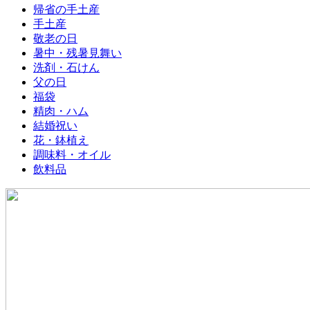
帰省の手土産
手土産
敬老の日
暑中・残暑見舞い
洗剤・石けん
父の日
福袋
精肉・ハム
結婚祝い
花・鉢植え
調味料・オイル
飲料品