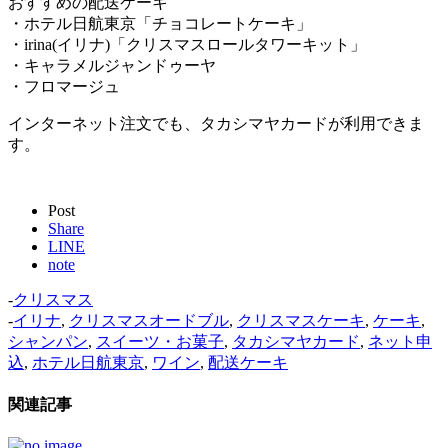
おすすめの配送ケーキ
・ホテル日航東京「チョコレートケーキ」
・irina(イリナ)「クリスマスロールタワーキット」
・キャラメルジャンドゥーヤ
・フロマージュ
インターネット注文でも、タカシマヤカードが利用できま
す。
Post
Share
LINE
note
-
クリスマス
-
イリナ
,
クリスマスオードブル
,
クリスマスケーキ
,
ケーキ
,
シャンパン
,
スイーツ・お菓子
,
タカシマヤカード
,
ネット申
込
,
ホテル日航東京
,
ワイン
,
配送ケーキ
関連記事