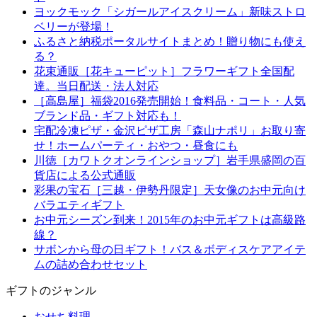
ヨックモック「シガールアイスクリーム」新味ストロ
ベリーが登場！
ふるさと納税ポータルサイトまとめ！贈り物にも使え
る？
花束通販［花キューピット］フラワーギフト全国配
達。当日配送・法人対応
［高島屋］福袋2016発売開始！食料品・コート・人気
ブランド品・ギフト対応も！
宅配冷凍ピザ・金沢ピザ工房「森山ナポリ」お取り寄
せ！ホームパーティ・おやつ・昼食にも
川徳［カワトクオンラインショップ］岩手県盛岡の百
貨店による公式通販
彩果の宝石［三越・伊勢丹限定］天女像のお中元向け
バラエティギフト
お中元シーズン到来！2015年のお中元ギフトは高級路
線？
サボンから母の日ギフト！バス＆ボディスケアアイテ
ムの詰め合わせセット
ギフトのジャンル
おせち料理