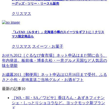
ーグッズ・ツリー・リースも販売
クリスマス
「LeTAO（ルタオ）」北海道小樽のスイーツをギフトに！クリス
マス限定商品も
クリスマス
スイーツ・お菓子
おせち2012［ぐるなび食市場］ネット申込はまだ間に合う、
年内発送。板前魂・博多久松・一意グルメ天国など人気店の
味を堪能
お歳暮2011［郵便局］ネット申込は12月16日まで受付。ふる
さと小包・産地直送ご当地グルメ・お酒ギフト
最新の記事10
［WA・BI・SA／ワビサ］香ほろん・あずきフィナン
シェ・しっとりショコラなど。ヨックモック新ブラン
ド