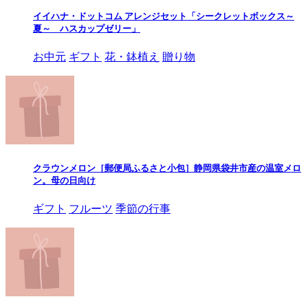
イイハナ・ドットコム アレンジセット「シークレットボックス～
夏～ ハスカップゼリー」
お中元
ギフト
花・鉢植え
贈り物
クラウンメロン［郵便局ふるさと小包］静岡県袋井市産の温室メロ
ン。母の日向け
ギフト
フルーツ
季節の行事