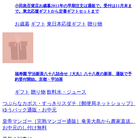
小田急百貨店お歳暮2011年の早期注文は通販で。受付は11月末ま
で。東北応援ギフトから定番ギフトセットまで
お歳暮
ギフト
東日本応援ギフト
贈り物
福寿園 宇治新茶八十八詰合せ［大丸］八十八夜の新茶、通販で予
約受付開始。京都・宇治茶
ギフト
贈り物
飲料水・ジュース
つぶらなカボス・すっきりスダチ［郵便局ネットショップ］
ゆうパック通販・お中元
皇帝マンゴー［完熟マンゴー通販］奄美大島から農家直送、
お中元のし付け無料