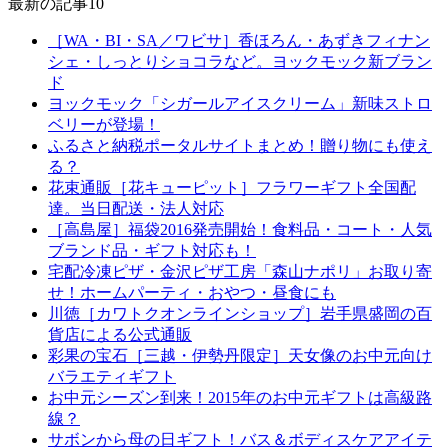
最新の記事10
［WA・BI・SA／ワビサ］香ほろん・あずきフィナン
シェ・しっとりショコラなど。ヨックモック新ブラン
ド
ヨックモック「シガールアイスクリーム」新味ストロ
ベリーが登場！
ふるさと納税ポータルサイトまとめ！贈り物にも使え
る？
花束通販［花キューピット］フラワーギフト全国配
達。当日配送・法人対応
［高島屋］福袋2016発売開始！食料品・コート・人気
ブランド品・ギフト対応も！
宅配冷凍ピザ・金沢ピザ工房「森山ナポリ」お取り寄
せ！ホームパーティ・おやつ・昼食にも
川徳［カワトクオンラインショップ］岩手県盛岡の百
貨店による公式通販
彩果の宝石［三越・伊勢丹限定］天女像のお中元向け
バラエティギフト
お中元シーズン到来！2015年のお中元ギフトは高級路
線？
サボンから母の日ギフト！バス＆ボディスケアアイテ