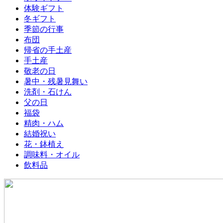
体験ギフト
冬ギフト
季節の行事
布団
帰省の手土産
手土産
敬老の日
暑中・残暑見舞い
洗剤・石けん
父の日
福袋
精肉・ハム
結婚祝い
花・鉢植え
調味料・オイル
飲料品