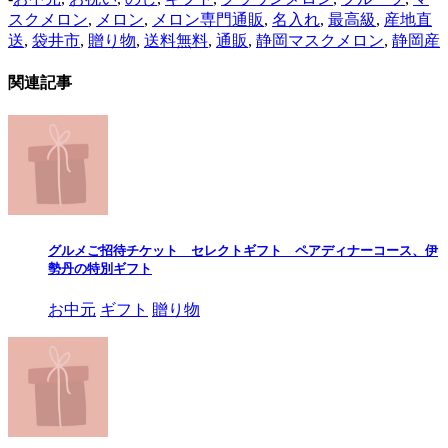
スクメロン
,
メロン
,
メロン専門通販
,
名入れ
,
最高級
,
産地直
送
,
袋井市
,
贈り物
,
送料無料
,
通販
,
静岡マスクメロン
,
静岡産
関連記事
グルメご招待チケット セレクトギフト ペアディナーコース、伊
勢丹の特別ギフト
お中元
ギフト
贈り物