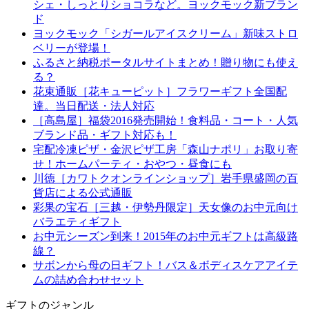
シェ・しっとりショコラなど。ヨックモック新ブラン
ド
ヨックモック「シガールアイスクリーム」新味ストロ
ベリーが登場！
ふるさと納税ポータルサイトまとめ！贈り物にも使え
る？
花束通販［花キューピット］フラワーギフト全国配
達。当日配送・法人対応
［高島屋］福袋2016発売開始！食料品・コート・人気
ブランド品・ギフト対応も！
宅配冷凍ピザ・金沢ピザ工房「森山ナポリ」お取り寄
せ！ホームパーティ・おやつ・昼食にも
川徳［カワトクオンラインショップ］岩手県盛岡の百
貨店による公式通販
彩果の宝石［三越・伊勢丹限定］天女像のお中元向け
バラエティギフト
お中元シーズン到来！2015年のお中元ギフトは高級路
線？
サボンから母の日ギフト！バス＆ボディスケアアイテ
ムの詰め合わせセット
ギフトのジャンル