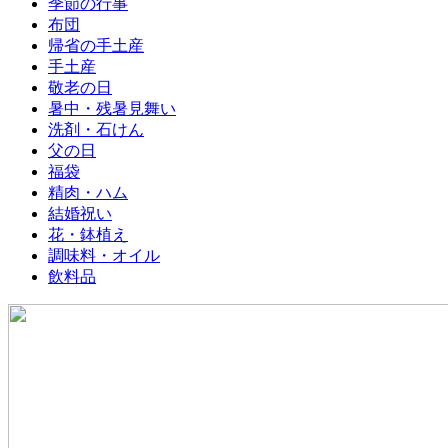
季節の行事
布団
帰省の手土産
手土産
敬老の日
暑中・残暑見舞い
洗剤・石けん
父の日
福袋
精肉・ハム
結婚祝い
花・鉢植え
調味料・オイル
飲料品