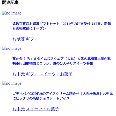
関連記事
遠鉄百貨店お歳暮ギフトセット、2011年の注文受付は17日。新館
も浜松駅前にオープン
お歳暮
ギフト
菓か舎 しろくまタイムズスクエア［大丸］人気の北海道土産が札
幌市円山動物園とコラボ、夏のひんやりスイーツ特集
お中元
ギフト
スイーツ・お菓子
ゴディバ／GODIVAのアイスクリーム詰合せ［大丸松坂屋］お中元
にピッタリの高級チョコレートアイス
お中元
スイーツ・お菓子