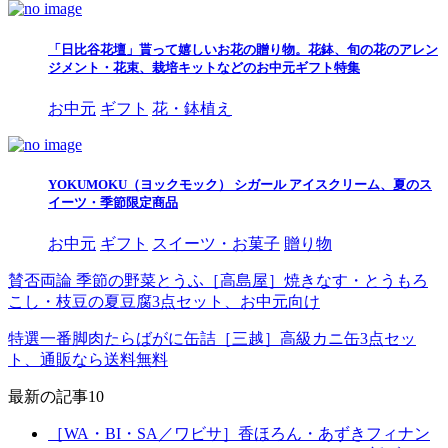
「日比谷花壇」貰って嬉しいお花の贈り物。花鉢、旬の花のアレン
ジメント・花束、栽培キットなどのお中元ギフト特集
お中元
ギフト
花・鉢植え
YOKUMOKU（ヨックモック） シガール アイスクリーム、夏のス
イーツ・季節限定商品
お中元
ギフト
スイーツ・お菓子
贈り物
賛否両論 季節の野菜とうふ［高島屋］焼きなす・とうもろ
こし・枝豆の夏豆腐3点セット、お中元向け
特選一番脚肉たらばがに缶詰［三越］高級カニ缶3点セッ
ト、通販なら送料無料
最新の記事10
［WA・BI・SA／ワビサ］香ほろん・あずきフィナン