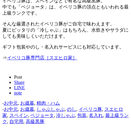
イベリコ豚は、スペインなどで有名な高級黒豚。
中でも「ベジョータ」は、イベリコ豚の頂点ともいわれる最
上級ランクです。
そんな厳選されたイベリコ豚がご自宅で味わえます。
夏にピッタリの「冷しゃぶ」はもちろん、水炊きやサラダに
しても美味しくいただけます。
ギフト包装やのし・名入れサービスにも対応しています。
⇒
イベリコ豚専門店［スエヒロ家］
Post
Share
LINE
note
-
お中元
,
お歳暮
,
精肉・ハム
-
お中元
,
お歳暮
,
しゃぶしゃぶ
,
のし
,
イベリコ豚
,
スエヒロ
家
,
スペイン
,
ベジョータ
,
冷しゃぶ
,
包装
,
名入れ
,
最上級ラン
ク
,
自宅用
,
高級黒豚