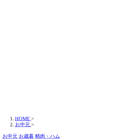
HOME
>
お中元
>
お中元
お歳暮
精肉・ハム