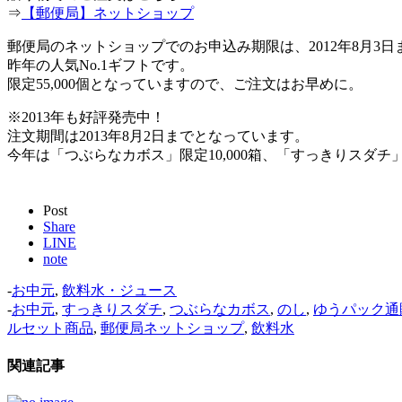
⇒
【郵便局】ネットショップ
郵便局のネットショップでのお申込み期限は、2012年8月3
昨年の人気No.1ギフトです。
限定55,000個となっていますので、ご注文はお早めに。
※2013年も好評発売中！
注文期間は2013年8月2日までとなっています。
今年は「つぶらなカボス」限定10,000箱、「すっきりスダチ」限
Post
Share
LINE
note
-
お中元
,
飲料水・ジュース
-
お中元
,
すっきりスダチ
,
つぶらなカボス
,
のし
,
ゆうパック通
ルセット商品
,
郵便局ネットショップ
,
飲料水
関連記事