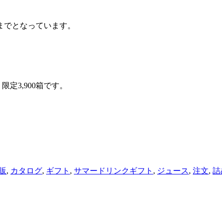
日までとなっています。
定3,900箱です。
販
,
カタログ
,
ギフト
,
サマードリンクギフト
,
ジュース
,
注文
,
詰