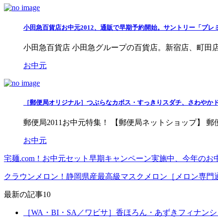
小田急百貨店お中元2012、通販で早期予約開始。サントリー「プ
小田急百貨店 小田急グループの百貨店。新宿店、町田店、
お中元
［郵便局オリジナル］つぶらなカボス・すっきりスダチ、さわやか
郵便局2011お中元特集！ 【郵便局ネットショップ】 
お中元
宅麺.com！お中元セット早期キャンペーン実施中、今年の
クラウンメロン！静岡県産最高級マスクメロン［メロン専門
最新の記事10
［WA・BI・SA／ワビサ］香ほろん・あずきフィナン