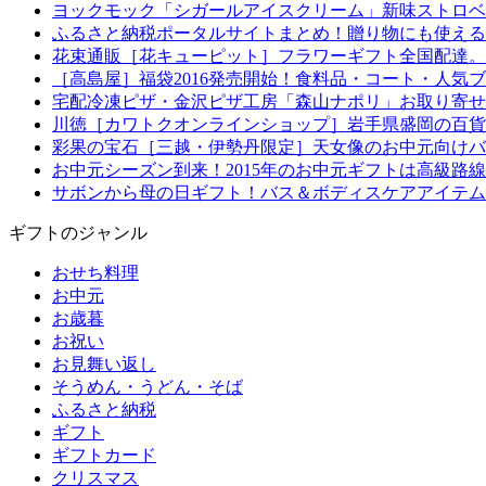
ヨックモック「シガールアイスクリーム」新味ストロベ
ふるさと納税ポータルサイトまとめ！贈り物にも使える
花束通販［花キューピット］フラワーギフト全国配達。
［高島屋］福袋2016発売開始！食料品・コート・人気
宅配冷凍ピザ・金沢ピザ工房「森山ナポリ」お取り寄せ
川徳［カワトクオンラインショップ］岩手県盛岡の百貨
彩果の宝石［三越・伊勢丹限定］天女像のお中元向けバ
お中元シーズン到来！2015年のお中元ギフトは高級路
サボンから母の日ギフト！バス＆ボディスケアアイテム
ギフトのジャンル
おせち料理
お中元
お歳暮
お祝い
お見舞い返し
そうめん・うどん・そば
ふるさと納税
ギフト
ギフトカード
クリスマス