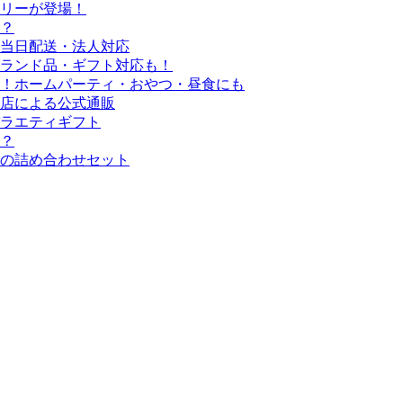
リーが登場！
？
当日配送・法人対応
ブランド品・ギフト対応も！
！ホームパーティ・おやつ・昼食にも
店による公式通販
ラエティギフト
線？
の詰め合わせセット