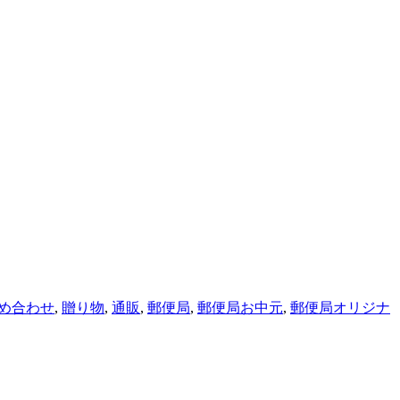
め合わせ
,
贈り物
,
通販
,
郵便局
,
郵便局お中元
,
郵便局オリジナ