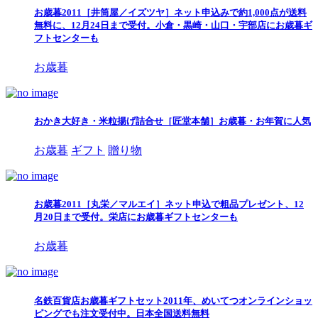
お歳暮2011［井筒屋／イズツヤ］ネット申込みで約1,000点が送料
無料に、12月24日まで受付。小倉・黒崎・山口・宇部店にお歳暮ギ
フトセンターも
お歳暮
おかき大好き・米粒揚げ詰合せ［匠堂本舗］お歳暮・お年賀に人気
お歳暮
ギフト
贈り物
お歳暮2011［丸栄／マルエイ］ネット申込で粗品プレゼント、12
月20日まで受付。栄店にお歳暮ギフトセンターも
お歳暮
名鉄百貨店お歳暮ギフトセット2011年、めいてつオンラインショッ
ピングでも注文受付中。日本全国送料無料