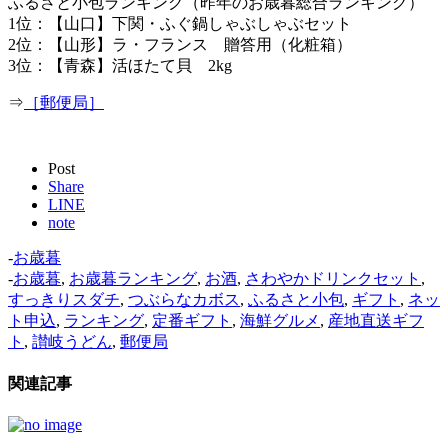
ふるさと小包ランキング（昨年のお歳暮総合ランキング）
1位：【山口】下関・ふぐ鍋しゃぶしゃぶセット
2位：【山形】ラ・フランス 贈答用（化粧箱）
3位：【青森】活ほたて貝 2kg
⇒
［郵便局］
Post
Share
LINE
note
-
お歳暮
-
お歳暮
,
お歳暮ランキング
,
お酒
,
さわやかドリンクセット
,
すっきりスダチ
,
つぶらなカボス
,
ふるさと小包
,
ギフト
,
ネッ
ト申込
,
ランキング
,
定番ギフト
,
海鮮グルメ
,
産地直送ギフ
ト
,
讃岐うどん
,
郵便局
関連記事