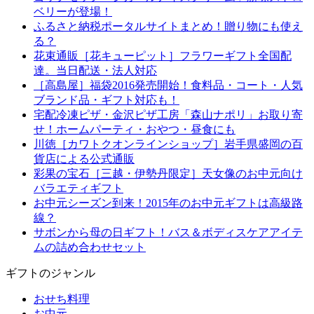
ベリーが登場！
ふるさと納税ポータルサイトまとめ！贈り物にも使え
る？
花束通販［花キューピット］フラワーギフト全国配
達。当日配送・法人対応
［高島屋］福袋2016発売開始！食料品・コート・人気
ブランド品・ギフト対応も！
宅配冷凍ピザ・金沢ピザ工房「森山ナポリ」お取り寄
せ！ホームパーティ・おやつ・昼食にも
川徳［カワトクオンラインショップ］岩手県盛岡の百
貨店による公式通販
彩果の宝石［三越・伊勢丹限定］天女像のお中元向け
バラエティギフト
お中元シーズン到来！2015年のお中元ギフトは高級路
線？
サボンから母の日ギフト！バス＆ボディスケアアイテ
ムの詰め合わせセット
ギフトのジャンル
おせち料理
お中元