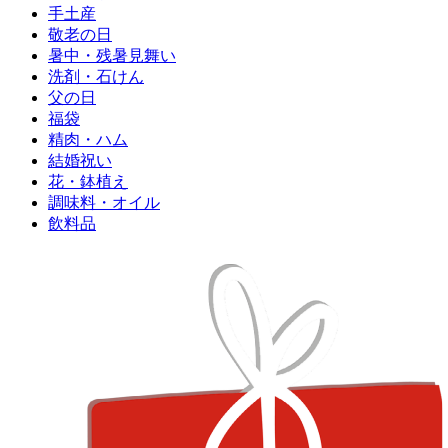
手土産
敬老の日
暑中・残暑見舞い
洗剤・石けん
父の日
福袋
精肉・ハム
結婚祝い
花・鉢植え
調味料・オイル
飲料品