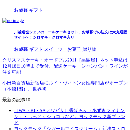
お歳暮
ギフト
川越達也シェフのロールケーキセット、お歳暮での注文は大丸通販
サイトへ！シロマキ・クロマキ入り
お歳暮
ギフト
スイーツ・お菓子
贈り物
クリスマスケーキ・オードブル2011［高島屋］ネット申込は
12月18日10時まで受付。配送ケーキ・シャンパン・ワインが
注文可能
小田急百貨店新宿店にルイ・ヴィトン女性専門店がオープン
（本館1階）。世界初
最新の記事10
［WA・BI・SA／ワビサ］香ほろん・あずきフィナン
シェ・しっとりショコラなど。ヨックモック新ブラン
ド
ヨックモック「シガールアイスクリーム」新味ストロ