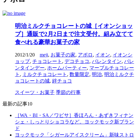
明治ミルクチョコレートの城［イオンショッ
プ］通販で2月2日まで注文受付。組み立てて
食べれる豪華お菓子の家
2012/1/20
meji
,
お菓子の家
,
アポロ
,
イオン
,
イオンシ
ョップ
,
チョコレート
,
デコチョコ
,
バレンタイン
,
バレ
ンタインデー
,
ホームパーティー
,
マーブルチョコレー
ト
,
ミルクチョコレート
,
数量限定
,
明治
,
明治ミルクチ
ョコレートの城
,
絆チョコ
スイーツ・お菓子
季節の行事
最新の記事10
［WA・BI・SA／ワビサ］香ほろん・あずきフィナン
シェ・しっとりショコラなど。ヨックモック新ブラン
ド
ヨックモック「シガールアイスクリーム」新味ストロ