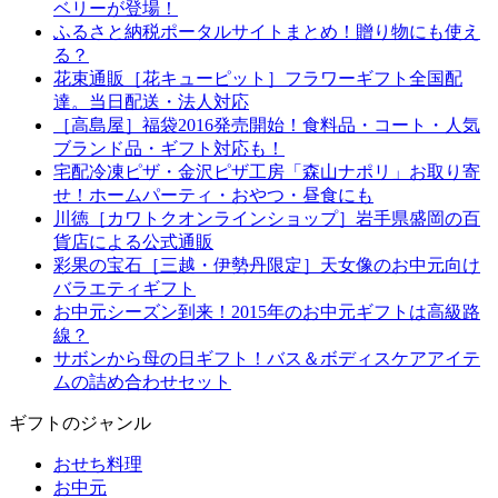
ベリーが登場！
ふるさと納税ポータルサイトまとめ！贈り物にも使え
る？
花束通販［花キューピット］フラワーギフト全国配
達。当日配送・法人対応
［高島屋］福袋2016発売開始！食料品・コート・人気
ブランド品・ギフト対応も！
宅配冷凍ピザ・金沢ピザ工房「森山ナポリ」お取り寄
せ！ホームパーティ・おやつ・昼食にも
川徳［カワトクオンラインショップ］岩手県盛岡の百
貨店による公式通販
彩果の宝石［三越・伊勢丹限定］天女像のお中元向け
バラエティギフト
お中元シーズン到来！2015年のお中元ギフトは高級路
線？
サボンから母の日ギフト！バス＆ボディスケアアイテ
ムの詰め合わせセット
ギフトのジャンル
おせち料理
お中元